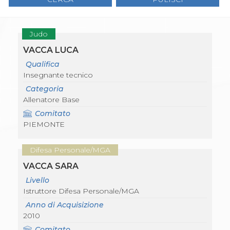
Gare e Risultati
Albi Federali
Arbitri
Lotta
Judo
La disciplina
VACCA LUCA
News
Gare e Risultati
Qualifica
Attività Didattica
Insegnante tecnico
Albi Federali
Categoria
Karate
Allenatore Base
La disciplina
News
Comitato
Gare e Risultati
PIEMONTE
Attività Didattica
Albi Federali
Difesa Personale/MGA
Arti marziali
Aikido
VACCA SARA
Ju Jitsu
Livello
Sumo
Istruttore Difesa Personale/MGA
Capoeira
Anno di Acquisizione
Grappling
2010
BJJ
Pancrazio/Pankration
Comitato