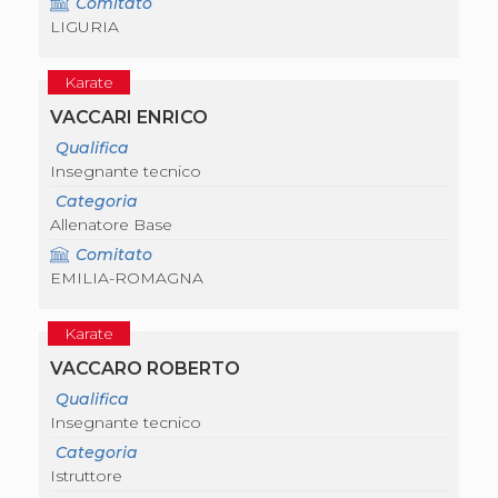
Comitato
Abilitazioni
LIGURIA
Sportello Fiscale
News
Modulistica
Karate
FAQ
Quesiti fiscali
VACCARI ENRICO
Sostenibilità
Qualifica
Documenti
Insegnante tecnico
Categoria
Allenatore Base
Comitato
EMILIA-ROMAGNA
Karate
VACCARO ROBERTO
Qualifica
Insegnante tecnico
Categoria
Istruttore