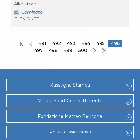
Allenatore
Comitato
PIEMONTE
491
492
493
494
495
496
497
498
499
500
Rassegna Stampa
Museo Sport Combattimento
Fondazione Matteo Pellicone
Polizza assicurativa