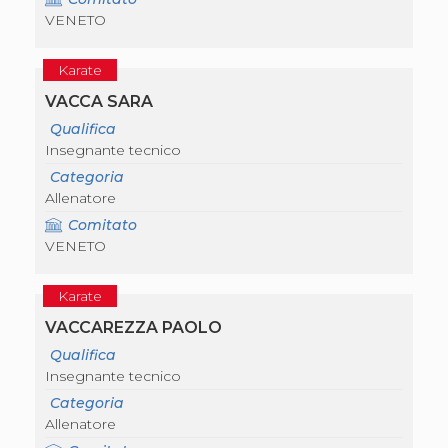
S'istrumpa
VENETO
News
Calendario Attività
Karate
Difesa Personale MGA
La disciplina
VACCA SARA
News
Qualifica
Merchandising
Insegnante tecnico
Mappa del sito
Cerca
Categoria
Contatti
Allenatore
News
Comitato
Cookies Accept
VENETO
Newsletter
Catalogo formativo
Webinar
Karate
Corsi Monotematici
VACCAREZZA PAOLO
Corsi di Specializzazione
Corsi FIJLKAM-FISDIR
Qualifica
Corsi Preparatore Fisico
Insegnante tecnico
Edutraining class - Didattica infantile
Categoria
Corso dirigenti sportivi
Allenatore
Corso Direttore di Gara