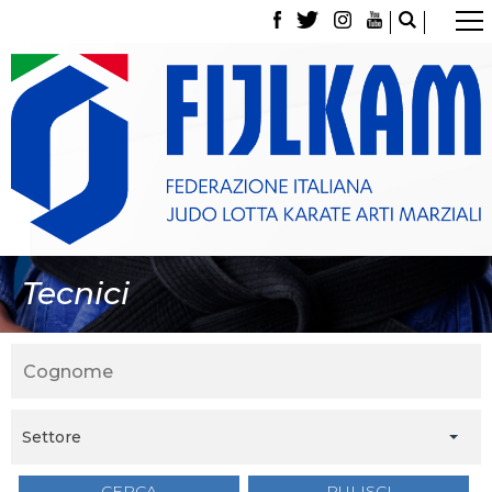
La Federazione
Tesseramento
Contatti
Norme e modulistica Affiliazioni e Tesseramenti
Polizza Assicurativa
Classifica Società Sportive con più di 100 atleti
tesserati
Azzurri
Giustizia Sportiva
Gare e Risultati
Tecnici
Archivio eventi
Dove siamo
Media
Partners
Trasparenza
Judo
La disciplina
Settore
News
Attività Didattica
CERCA
PULISCI