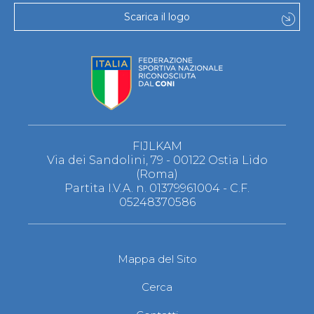
Scarica il logo
FIJLKAM
Via dei Sandolini, 79 - 00122 Ostia Lido
(Roma)
Partita I.V.A. n. 01379961004 - C.F.
05248370586
Mappa del Sito
Cerca