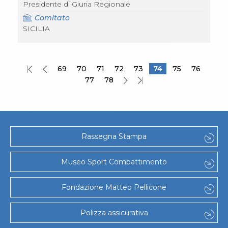
Presidente di Giuria Regionale
Comitato
SICILIA
69
70
71
72
73
74
75
76
77
78
Rassegna Stampa
Museo Sport Combattimento
Fondazione Matteo Pellicone
Polizza assicurativa