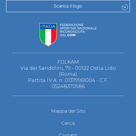
Scarica il logo
FIJLKAM
Via dei Sandolini, 79 - 00122 Ostia Lido
(Roma)
Partita I.V.A. n. 01379961004 - C.F.
05248370586
Mappa del Sito
Cerca
Contatti