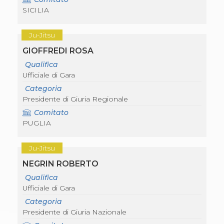
S'istrumpa
SICILIA
News
Calendario Attività
Ju-Jitsu
Difesa Personale MGA
La disciplina
GIOFFREDI ROSA
News
Qualifica
Merchandising
Ufficiale di Gara
Mappa del sito
Cerca
Categoria
Contatti
Presidente di Giuria Regionale
News
Comitato
Cookies Accept
PUGLIA
Newsletter
Catalogo formativo
Webinar
Ju-Jitsu
Corsi Monotematici
NEGRIN ROBERTO
Corsi di Specializzazione
Corsi FIJLKAM-FISDIR
Qualifica
Corsi Preparatore Fisico
Ufficiale di Gara
Edutraining class - Didattica infantile
Categoria
Corso dirigenti sportivi
Presidente di Giuria Nazionale
Corso Direttore di Gara