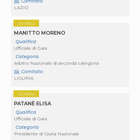
Comitato
Abilitazioni
LAZIO
Sportello Fiscale
News
Modulistica
Ju-Jitsu
FAQ
Quesiti fiscali
MANITTO MORENO
Sostenibilità
Qualifica
Documenti
Ufficiale di Gara
Categoria
Arbitro Nazionale di seconda categoria
Comitato
LIGURIA
Ju-Jitsu
PATANÈ ELISA
Qualifica
Ufficiale di Gara
Categoria
Presidente di Giuria Nazionale