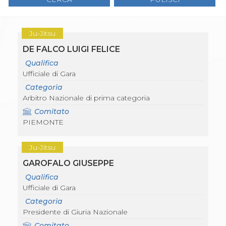
Gare e Risultati
Albi Federali
Arbitri
Lotta
Ju-Jitsu
La disciplina
DE FALCO LUIGI FELICE
News
Gare e Risultati
Qualifica
Attività Didattica
Ufficiale di Gara
Albi Federali
Categoria
Karate
Arbitro Nazionale di prima categoria
La disciplina
News
Comitato
Gare e Risultati
PIEMONTE
Attività Didattica
Albi Federali
Ju-Jitsu
Arti marziali
Aikido
GAROFALO GIUSEPPE
Ju Jitsu
Qualifica
Sumo
Ufficiale di Gara
Capoeira
Categoria
Grappling
Presidente di Giuria Nazionale
BJJ
Pancrazio/Pankration
Comitato