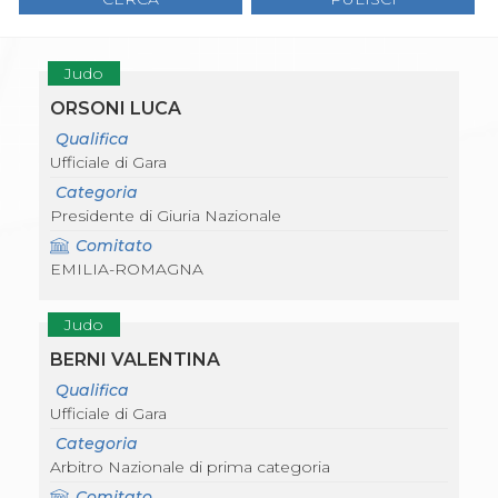
Gare e Risultati
Albi Federali
Arbitri
Lotta
Judo
La disciplina
ORSONI LUCA
News
Gare e Risultati
Qualifica
Attività Didattica
Ufficiale di Gara
Albi Federali
Categoria
Karate
Presidente di Giuria Nazionale
La disciplina
News
Comitato
Gare e Risultati
EMILIA-ROMAGNA
Attività Didattica
Albi Federali
Judo
Arti marziali
Aikido
BERNI VALENTINA
Ju Jitsu
Qualifica
Sumo
Ufficiale di Gara
Capoeira
Categoria
Grappling
Arbitro Nazionale di prima categoria
BJJ
Pancrazio/Pankration
Comitato