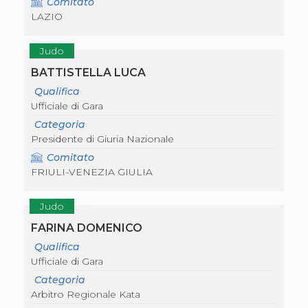
Comitato
Abilitazioni
LAZIO
Sportello Fiscale
News
Modulistica
Judo
FAQ
Quesiti fiscali
BATTISTELLA LUCA
Sostenibilità
Qualifica
Documenti
Ufficiale di Gara
Categoria
Presidente di Giuria Nazionale
Comitato
FRIULI-VENEZIA GIULIA
Judo
FARINA DOMENICO
Qualifica
Ufficiale di Gara
Categoria
Arbitro Regionale Kata