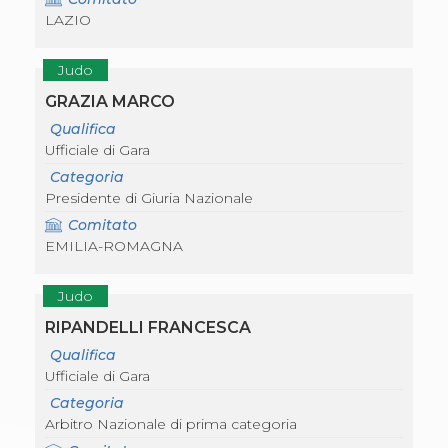
S'istrumpa
LAZIO
News
Calendario Attività
Judo
Difesa Personale MGA
La disciplina
GRAZIA MARCO
News
Qualifica
Merchandising
Ufficiale di Gara
Mappa del sito
Cerca
Categoria
Contatti
Presidente di Giuria Nazionale
News
Comitato
Cookies Accept
EMILIA-ROMAGNA
Newsletter
Catalogo formativo
Webinar
Judo
Corsi Monotematici
RIPANDELLI FRANCESCA
Corsi di Specializzazione
Corsi FIJLKAM-FISDIR
Qualifica
Corsi Preparatore Fisico
Ufficiale di Gara
Edutraining class - Didattica infantile
Categoria
Corso dirigenti sportivi
Arbitro Nazionale di prima categoria
Corso Direttore di Gara