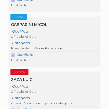
S'istrumpa
LIGURIA
News
Calendario Attività
Lotta
Difesa Personale MGA
La disciplina
GASPARINI MICOL
News
Qualifica
Merchandising
Ufficiale di Gara
Mappa del sito
Cerca
Categoria
Contatti
Presidente di Giuria Regionale
News
Comitato
Cookies Accept
LIGURIA
Newsletter
Catalogo formativo
Webinar
Karate
Corsi Monotematici
ZAZA LUIGI
Corsi di Specializzazione
Corsi FIJLKAM-FISDIR
Qualifica
Corsi Preparatore Fisico
Ufficiale di Gara
Edutraining class - Didattica infantile
Categoria
Corso dirigenti sportivi
Arbitro Nazionale di prima categoria
Corso Direttore di Gara