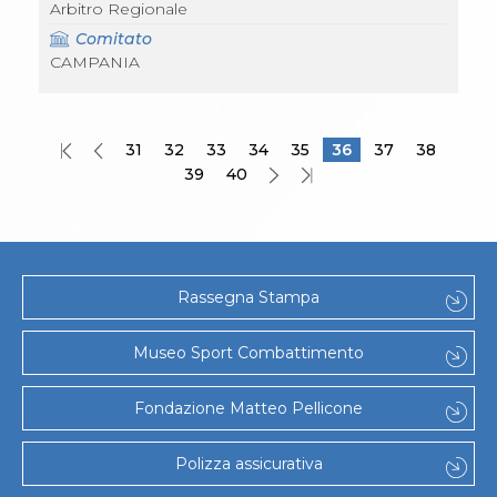
Arbitro Regionale
Comitato
CAMPANIA
31
32
33
34
35
36
37
38
39
40
Rassegna Stampa
Museo Sport Combattimento
Fondazione Matteo Pellicone
Polizza assicurativa