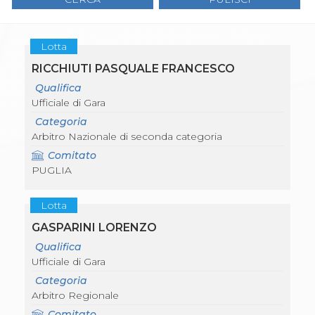
Gare e Risultati
Albi Federali
Arbitri
Lotta
Lotta
La disciplina
RICCHIUTI PASQUALE FRANCESCO
News
Gare e Risultati
Qualifica
Attività Didattica
Ufficiale di Gara
Albi Federali
Categoria
Karate
Arbitro Nazionale di seconda categoria
La disciplina
News
Comitato
Gare e Risultati
PUGLIA
Attività Didattica
Albi Federali
Lotta
Arti marziali
Aikido
GASPARINI LORENZO
Ju Jitsu
Qualifica
Sumo
Ufficiale di Gara
Capoeira
Categoria
Grappling
Arbitro Regionale
BJJ
Pancrazio/Pankration
Comitato