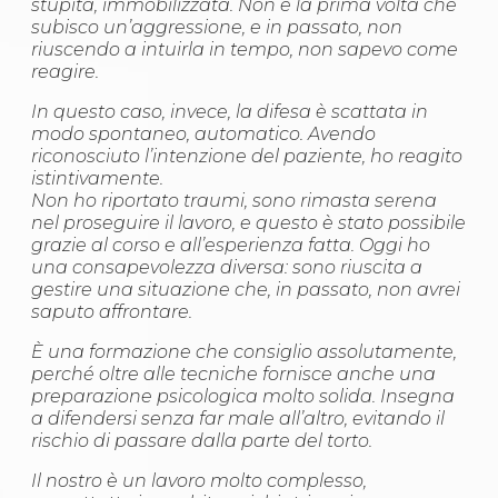
stupita, immobilizzata. Non è la prima volta che
Abilitazioni
subisco un’aggressione, e in passato, non
Sportello Fiscale
riuscendo a intuirla in tempo, non sapevo come
News
reagire.
Modulistica
FAQ
In questo caso, invece, la difesa è scattata in
Quesiti fiscali
modo spontaneo, automatico. Avendo
Sostenibilità
riconosciuto l’intenzione del paziente, ho reagito
Documenti
istintivamente.
Non ho riportato traumi, sono rimasta serena
nel proseguire il lavoro, e questo è stato possibile
grazie al corso e all’esperienza fatta. Oggi ho
una consapevolezza diversa: sono riuscita a
gestire una situazione che, in passato, non avrei
saputo affrontare.
È una formazione che consiglio assolutamente,
perché oltre alle tecniche fornisce anche una
preparazione psicologica molto solida. Insegna
a difendersi senza far male all’altro, evitando il
rischio di passare dalla parte del torto.
Il nostro è un lavoro molto complesso,