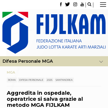
La Federazione
Tesseramento
Contatti
Norme e modulistica Affiliazioni e Tesseramenti
Polizza Assicurativa
Classifica Società Sportive con più di 100 atleti
tesserati
Azzurri
Giustizia Sportiva
Gare e Risultati
Archivio eventi
Dove siamo
MGA
Media
Partners
ROMA
DIFESA PERSONALE
2025
SANT'ANDREA
Trasparenza
Judo
Aggredita in ospedale,
La disciplina
operatrice si salva grazie al
News
Attività Didattica
metodo MGA FIJLKAM