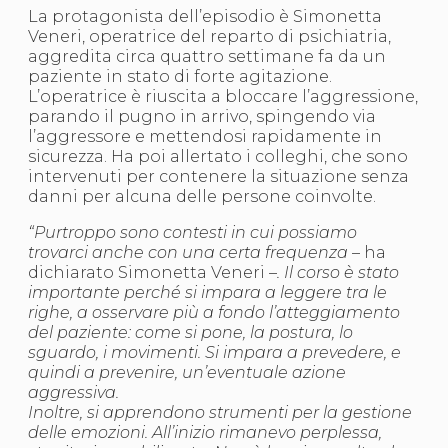
S'istrumpa
La protagonista dell’episodio è Simonetta
News
Veneri, operatrice del reparto di psichiatria,
Calendario Attività
aggredita circa quattro settimane fa da un
Difesa Personale MGA
paziente in stato di forte agitazione.
La disciplina
L’operatrice è riuscita a bloccare l’aggressione,
News
parando il pugno in arrivo, spingendo via
Merchandising
l’aggressore e mettendosi rapidamente in
Mappa del sito
sicurezza. Ha poi allertato i colleghi, che sono
Cerca
intervenuti per contenere la situazione senza
Contatti
danni per alcuna delle persone coinvolte.
News
“Purtroppo sono contesti in cui possiamo
Cookies Accept
trovarci anche con una certa frequenza
– ha
Newsletter
dichiarato Simonetta Veneri –
. Il corso è stato
Catalogo formativo
importante perché si impara a leggere tra le
Webinar
righe, a osservare più a fondo l’atteggiamento
Corsi Monotematici
del paziente: come si pone, la postura, lo
Corsi di Specializzazione
sguardo, i movimenti. Si impara a prevedere, e
Corsi FIJLKAM-FISDIR
quindi a prevenire, un’eventuale azione
Corsi Preparatore Fisico
aggressiva.
Edutraining class - Didattica infantile
Inoltre, si apprendono strumenti per la gestione
Corso dirigenti sportivi
delle emozioni. All’inizio rimanevo perplessa,
Corso Direttore di Gara