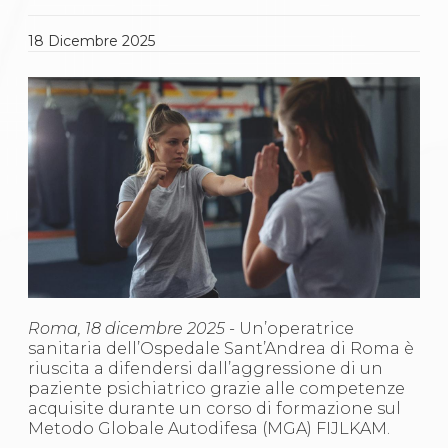
Gare e Risultati
Albi Federali
Arbitri
18
Dicembre
2025
Lotta
La disciplina
News
Gare e Risultati
Attività Didattica
Albi Federali
Karate
La disciplina
News
Gare e Risultati
Attività Didattica
Albi Federali
Arti marziali
Aikido
Roma, 18 dicembre 2025 -
Un’operatrice
Ju Jitsu
sanitaria dell’Ospedale Sant’Andrea di Roma è
Sumo
riuscita a difendersi dall’aggressione di un
Capoeira
paziente psichiatrico grazie alle competenze
Grappling
acquisite durante un corso di formazione sul
BJJ
Metodo Globale Autodifesa (MGA) FIJLKAM.
Pancrazio/Pankration