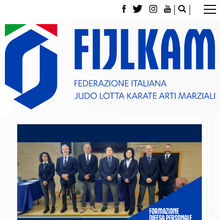
La Federazione
Tesseramento
Contatti
Norme e modulistica Affiliazioni e Tesseramenti
Polizza Assicurativa
Classifica Società Sportive con più di 100 atleti
tesserati
Azzurri
Giustizia Sportiva
Gare e Risultati
Archivio eventi
Dove siamo
Media
Partners
Trasparenza
Judo
La disciplina
News
Attività Didattica