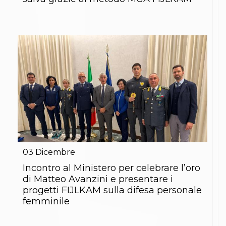
S'istrumpa
News
Calendario Attività
Difesa Personale MGA
La disciplina
News
Merchandising
Mappa del sito
Cerca
Contatti
News
Cookies Accept
Newsletter
Catalogo formativo
Webinar
03
Dicembre
Corsi Monotematici
Incontro al Ministero per celebrare l’oro
Corsi di Specializzazione
di Matteo Avanzini e presentare i
Corsi FIJLKAM-FISDIR
Corsi Preparatore Fisico
progetti FIJLKAM sulla difesa personale
Edutraining class - Didattica infantile
femminile
Corso dirigenti sportivi
Corso Direttore di Gara