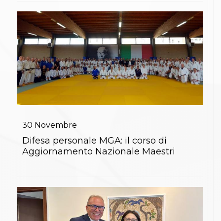
Abilitazioni
Sportello Fiscale
News
Modulistica
FAQ
Quesiti fiscali
Sostenibilità
Documenti
30
Novembre
Difesa personale MGA: il corso di
Aggiornamento Nazionale Maestri