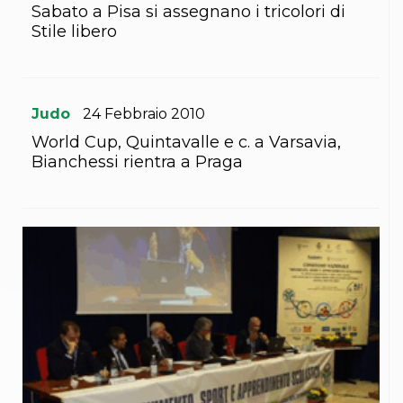
Sabato a Pisa si assegnano i tricolori di
S'istrumpa
News
Stile libero
Calendario Attività
Difesa Personale MGA
La disciplina
News
Judo
24
Febbraio
2010
Merchandising
Mappa del sito
World Cup, Quintavalle e c. a Varsavia,
Cerca
Bianchessi rientra a Praga
Contatti
News
Cookies Accept
Newsletter
Catalogo formativo
Webinar
Corsi Monotematici
Corsi di Specializzazione
Corsi FIJLKAM-FISDIR
Corsi Preparatore Fisico
Edutraining class - Didattica infantile
Corso dirigenti sportivi
Corso Direttore di Gara