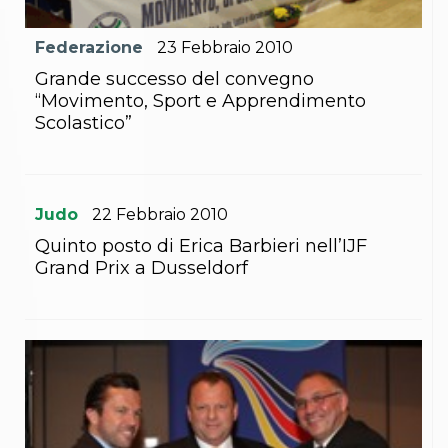
Abilitazioni
Sportello Fiscale
News
Federazione
23
Febbraio
2010
Modulistica
Grande successo del convegno
FAQ
“Movimento, Sport e Apprendimento
Quesiti fiscali
Scolastico”
Sostenibilità
Documenti
Judo
22
Febbraio
2010
Quinto posto di Erica Barbieri nell’IJF
Grand Prix a Dusseldorf