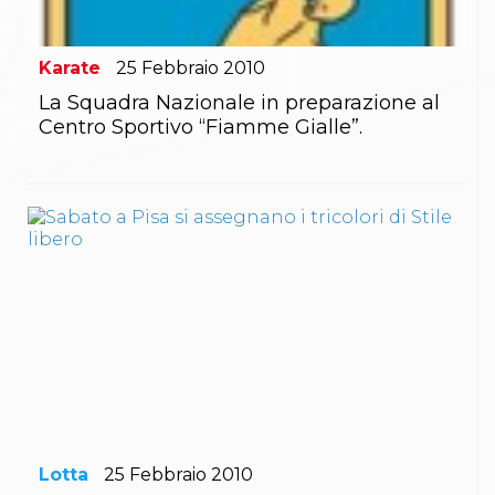
Gare e Risultati
Albi Federali
Arbitri
Karate
25
Febbraio
2010
Lotta
La disciplina
La Squadra Nazionale in preparazione al
News
Centro Sportivo “Fiamme Gialle”.
Gare e Risultati
Attività Didattica
Albi Federali
Karate
La disciplina
News
Gare e Risultati
Attività Didattica
Albi Federali
Arti marziali
Aikido
Ju Jitsu
Sumo
Capoeira
Grappling
BJJ
Lotta
25
Febbraio
2010
Pancrazio/Pankration