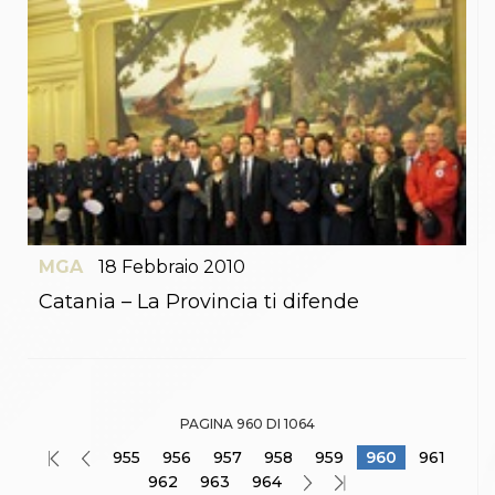
MGA
18
Febbraio
2010
Catania – La Provincia ti difende
PAGINA 960 DI 1064
955
956
957
958
959
960
961
962
963
964