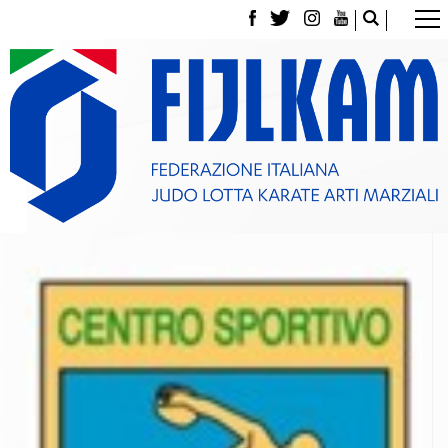
La Federazione
Tesseramento
Contatti
Norme e modulistica Affiliazioni e Tesseramenti
Polizza Assicurativa
Classifica Società Sportive con più di 100 atleti
tesserati
Azzurri
Giustizia Sportiva
Gare e Risultati
Archivio eventi
Dove siamo
Media
Partners
Trasparenza
Judo
La disciplina
News
Attività Didattica