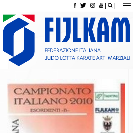
La Federazione
Tesseramento
Contatti
Norme e modulistica Affiliazioni e Tesseramenti
Polizza Assicurativa
Classifica Società Sportive con più di 100 atleti
tesserati
Azzurri
Giustizia Sportiva
Gare e Risultati
Archivio eventi
Dove siamo
Media
Partners
Trasparenza
Judo
La disciplina
News
Attività Didattica