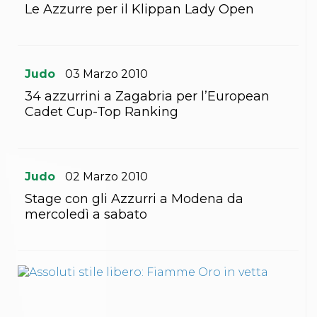
Le Azzurre per il Klippan Lady Open
S'istrumpa
News
Calendario Attività
Difesa Personale MGA
La disciplina
Judo
03
Marzo
2010
News
Merchandising
34 azzurrini a Zagabria per l’European
Mappa del sito
Cadet Cup-Top Ranking
Cerca
Contatti
News
Cookies Accept
Judo
02
Marzo
2010
Newsletter
Catalogo formativo
Stage con gli Azzurri a Modena da
Webinar
mercoledì a sabato
Corsi Monotematici
Corsi di Specializzazione
Corsi FIJLKAM-FISDIR
Corsi Preparatore Fisico
Edutraining class - Didattica infantile
Corso dirigenti sportivi
Corso Direttore di Gara