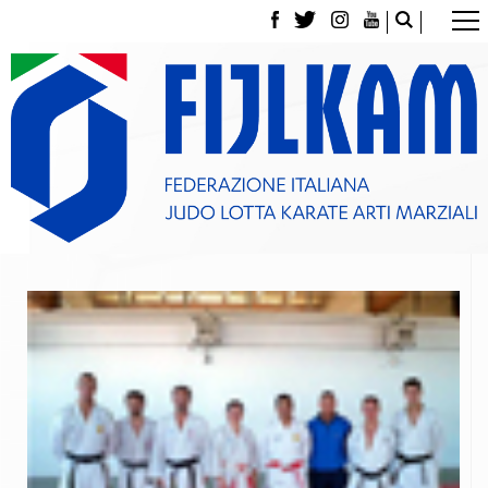
La Federazione
Tesseramento
Contatti
Norme e modulistica Affiliazioni e Tesseramenti
Polizza Assicurativa
Classifica Società Sportive con più di 100 atleti
tesserati
Azzurri
Giustizia Sportiva
Gare e Risultati
Archivio eventi
Dove siamo
Media
Partners
Trasparenza
Judo
La disciplina
News
Attività Didattica