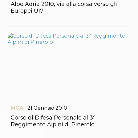
Alpe Adria 2010, via alla corsa verso gli
S'istrumpa
News
Europei U17
Calendario Attività
Difesa Personale MGA
La disciplina
News
Merchandising
Mappa del sito
Cerca
Contatti
News
Cookies Accept
Newsletter
Catalogo formativo
Webinar
Corsi Monotematici
Corsi di Specializzazione
MGA
21
Gennaio
2010
Corsi FIJLKAM-FISDIR
Corsi Preparatore Fisico
Corso di Difesa Personale al 3°
Edutraining class - Didattica infantile
Reggimento Alpini di Pinerolo
Corso dirigenti sportivi
Corso Direttore di Gara