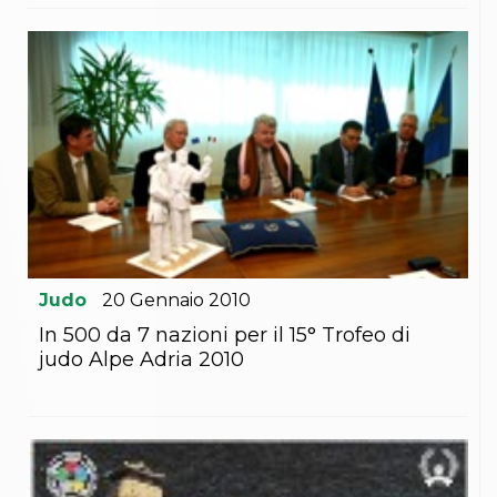
Abilitazioni
Sportello Fiscale
News
Modulistica
FAQ
Quesiti fiscali
Sostenibilità
Documenti
Judo
20
Gennaio
2010
In 500 da 7 nazioni per il 15° Trofeo di
judo Alpe Adria 2010