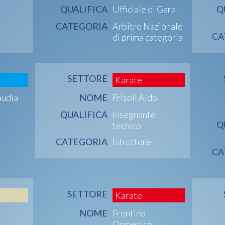
QUALIFICA
Ufficiale di Gara
Q
CATEGORIA
Arbitro Nazionale
CA
di prima categoria
SETTORE
Karate
audia
NOME
Frisoli Aldo
QUALIFICA
Insegnante
Q
tecnico
CATEGORIA
Istruttore
CA
SETTORE
Karate
NOME
Frontino
Domenico