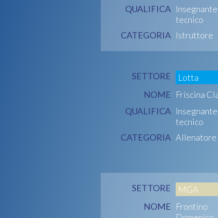
QUALIFICA
Insegnante
tecnico
CATEGORIA
Istruttore
SETTORE
Lotta
NOME
Friscina Cl
QUALIFICA
Insegnante
tecnico
CATEGORIA
Allenatore
SETTORE
MGA
NOME
Frontino
Domenico