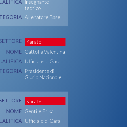
UALIFICA
Insegnante
tecnico
TEGORIA
Allenatore Base
SETTORE
Karate
NOME
Gattolla Valentina
UALIFICA
Ufficiale di Gara
TEGORIA
Presidente di
Giuria Nazionale
SETTORE
Karate
NOME
Gentile Erika
UALIFICA
Ufficiale di Gara