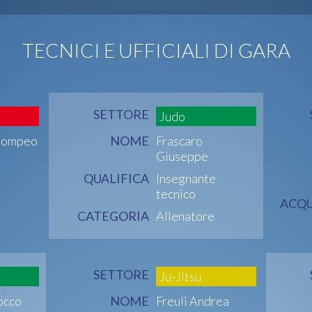
TECNICI E UFFICIALI DI GARA
SETTORE
Judo
 Pompeo
NOME
Frascaro
Giuseppe
QUALIFICA
Insegnante
tecnico
ACQU
CATEGORIA
Allenatore
SETTORE
Ju-Jitsu
occo
NOME
Freuli Andrea