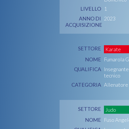
LIVELLO
1
ANNO DI
2023
ACQUISIZIONE
SETTORE
Karate
NOME
Fumarola G
QUALIFICA
Insegnante
tecnico
CATEGORIA
Allenatore
SETTORE
Judo
NOME
Fuso Angel