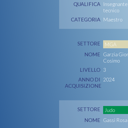
QUALIFICA
Insegnante
tecnico
CATEGORIA
Maestro
SETTORE
MGA
NOME
Garzia Gio
Cosimo
LIVELLO
3
ANNO DI
2024
ACQUISIZIONE
SETTORE
Judo
NOME
Gassi Rosa