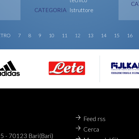
CA
CATEGORIA
Istruttore
ETRO
7
8
9
10
11
12
13
14
15
16
Feed rss
Cerca
- 70123 Bari(Bari)