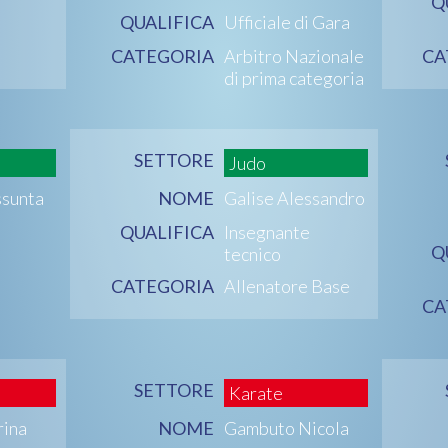
Q
QUALIFICA
Ufficiale di Gara
CATEGORIA
Arbitro Nazionale
CA
di prima categoria
SETTORE
Judo
ssunta
NOME
Galise Alessandro
QUALIFICA
Insegnante
Q
tecnico
CATEGORIA
Allenatore Base
CA
SETTORE
Karate
rina
NOME
Gambuto Nicola