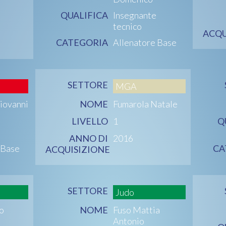
QUALIFICA
Insegnante
tecnico
ACQU
CATEGORIA
Allenatore Base
SETTORE
MGA
iovanni
NOME
Fumarola Natale
LIVELLO
1
Q
ANNO DI
2016
 Base
CA
ACQUISIZIONE
SETTORE
Judo
o
NOME
Fuso Mattia
Antonio