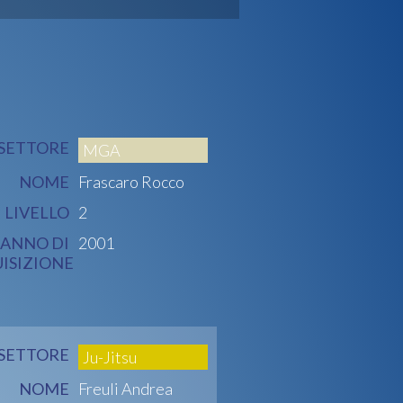
SETTORE
MGA
NOME
Frascaro Rocco
LIVELLO
2
ANNO DI
2001
ISIZIONE
SETTORE
Ju-Jitsu
NOME
Freuli Andrea