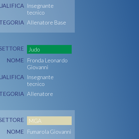
UALIFICA
Insegnante
tecnico
TEGORIA
Allenatore Base
SETTORE
Judo
NOME
Fronda Leonardo
Giovanni
UALIFICA
Insegnante
tecnico
TEGORIA
Allenatore
SETTORE
MGA
NOME
Fumarola Giovanni