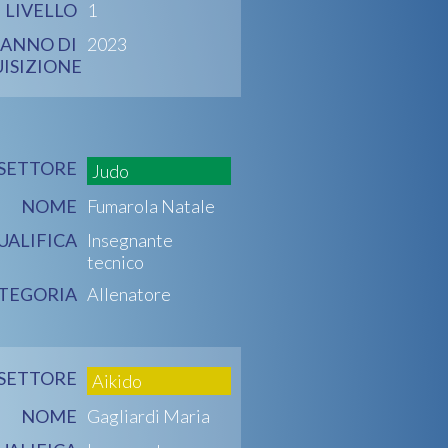
LIVELLO
1
ANNO DI
2023
ISIZIONE
SETTORE
Judo
NOME
Fumarola Natale
UALIFICA
Insegnante
tecnico
TEGORIA
Allenatore
SETTORE
Aikido
NOME
Gagliardi Maria