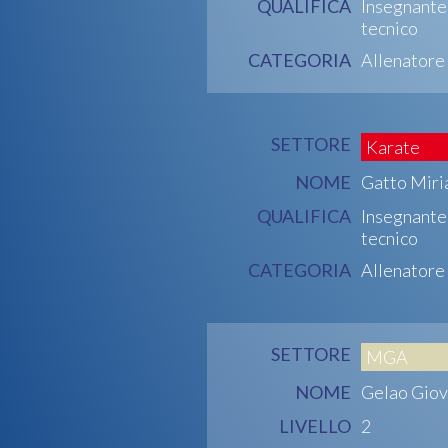
QUALIFICA
Insegnante
tecnico
CATEGORIA
Allenatore
SETTORE
Karate
NOME
Gatto Mir
QUALIFICA
Insegnante
tecnico
CATEGORIA
Allenatore
SETTORE
MGA
NOME
Gelao Giov
LIVELLO
2