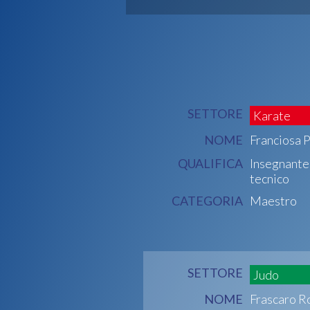
SETTORE
Karate
NOME
Franciosa
QUALIFICA
Insegnante
tecnico
CATEGORIA
Maestro
SETTORE
Judo
NOME
Frascaro R