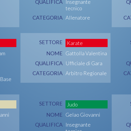
QUALIFICA
Insegnante
Q
tecnico
CATEGORIA
Allenatore
CA
SETTORE
Karate
iam
NOME
Gattolla Valentina
QUALIFICA
Ufficiale di Gara
Q
CATEGORIA
Arbitro Regionale
CA
 Base
SETTORE
Judo
anni
NOME
Gelao Giovanni
QUALIFICA
Insegnante
Q
tecnico