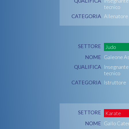
QUALIFICA
Insegnante
tecnico
CATEGORIA
Allenatore
SETTORE
Judo
NOME
Galeone A
QUALIFICA
Insegnante
tecnico
CATEGORIA
Istruttore
SETTORE
Karate
NOME
Gallo Cate