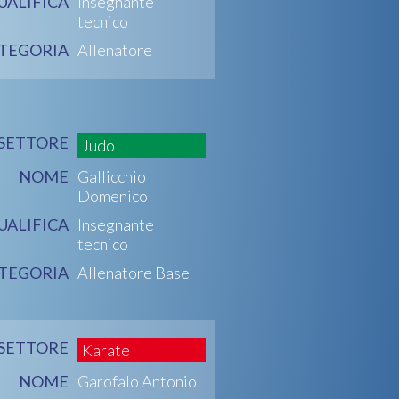
UALIFICA
Insegnante
tecnico
TEGORIA
Allenatore
SETTORE
Judo
NOME
Gallicchio
Domenico
UALIFICA
Insegnante
tecnico
TEGORIA
Allenatore Base
SETTORE
Karate
NOME
Garofalo Antonio