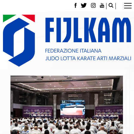
La Federazione
Tesseramento
Contatti
Norme e modulistica Affiliazioni e Tesseramenti
Polizza Assicurativa
Classifica Società Sportive con più di 100 atleti
tesserati
Azzurri
Giustizia Sportiva
Gare e Risultati
Archivio eventi
Dove siamo
Media
Partners
Trasparenza
Judo
La disciplina
News
Attività Didattica