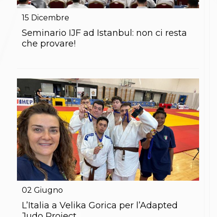
Gare e Risultati
Albi Federali
15
Dicembre
Arbitri
Lotta
Seminario IJF ad Istanbul: non ci resta
La disciplina
che provare!
News
Gare e Risultati
Attività Didattica
Albi Federali
Karate
La disciplina
News
Gare e Risultati
Attività Didattica
Albi Federali
Arti marziali
Aikido
Ju Jitsu
Sumo
Capoeira
02
Giugno
Grappling
BJJ
L’Italia a Velika Gorica per l’Adapted
Pancrazio/Pankration
Judo Project