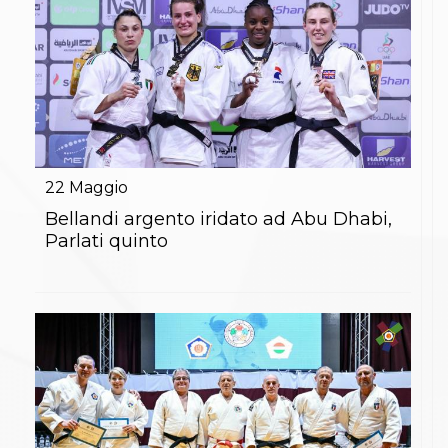
Abilitazioni
Sportello Fiscale
News
Modulistica
FAQ
Quesiti fiscali
Sostenibilità
Documenti
22
Maggio
Bellandi argento iridato ad Abu Dhabi,
Parlati quinto