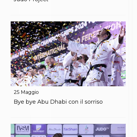
S'istrumpa
News
Calendario Attività
Difesa Personale MGA
La disciplina
News
Merchandising
Mappa del sito
Cerca
Contatti
News
Cookies Accept
Newsletter
Catalogo formativo
Webinar
25
Maggio
Corsi Monotematici
Bye bye Abu Dhabi con il sorriso
Corsi di Specializzazione
Corsi FIJLKAM-FISDIR
Corsi Preparatore Fisico
Edutraining class - Didattica infantile
Corso dirigenti sportivi
Corso Direttore di Gara