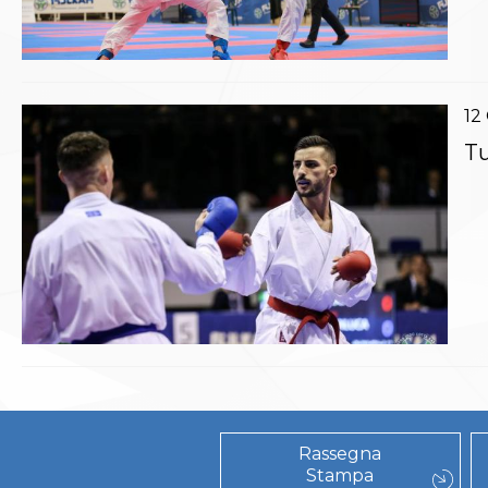
Polizza Assicurativa
Classifica Società Sportive con più di 100 atleti
tesserati
Azzurri
12
Giustizia Sportiva
Protocollo udienze in videoconferenza
Tu
Documenti e Modulistica
Contatti
Provvedimenti in corso
Sentenze Giudice Sportivo
Sentenze Tribunale Federale
Sentenze Corte Sportiva e Federale di Appello
Sentenze di 1° Grado
Sentenze CAF
Sentenze Tribunale Nazionale Arbitrato per lo
Sport
Dispositivi Tribunale Federale
Dispositivi Corte Sportiva e Federale di Appello
Spese per l’accesso alla Giustizia
Rassegna
Stampa
Gare e Risultati