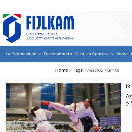
La Federazione
La FIJLKAM
Organigramma
Storia
Campioni di tutti i tempi
News
La Federazione
Tesseramento
Giustizia Sportiva
News
Carte Federali
Comunicazioni Federali
Home
Tags
Assoluti Kumite
Convenzioni
Centro Olimpico
Tecnici
19
Contatti
As
Safeguarding Policy
e 
Ufficiali di Gara
Antidoping e tutela sanitaria
Tesseramento
Contatti
Norme e modulistica Affiliazioni e Tesseramenti