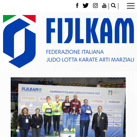
La Federazione
Tesseramento
Contatti
Norme e modulistica Affiliazioni e Tesseramenti
Polizza Assicurativa
Classifica Società Sportive con più di 100 atleti
tesserati
Azzurri
Giustizia Sportiva
Gare e Risultati
Archivio eventi
Dove siamo
Media
Partners
Trasparenza
Judo
La disciplina
News
Attività Didattica