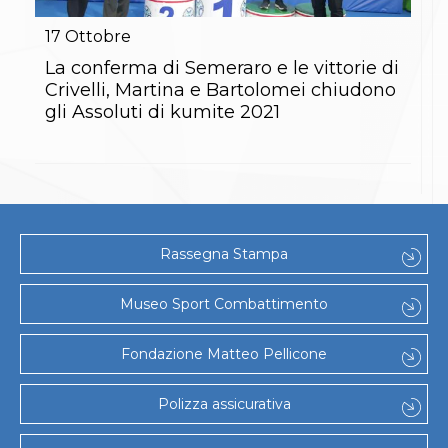
Gare e Risultati
Albi Federali
17
Ottobre
Arbitri
Lotta
La conferma di Semeraro e le vittorie di
La disciplina
Crivelli, Martina e Bartolomei chiudono
News
gli Assoluti di kumite 2021
Gare e Risultati
Attività Didattica
Albi Federali
Karate
La disciplina
News
Gare e Risultati
Rassegna Stampa
Attività Didattica
Albi Federali
Arti marziali
Museo Sport Combattimento
Aikido
Ju Jitsu
Fondazione Matteo Pellicone
Sumo
Capoeira
Grappling
Polizza assicurativa
BJJ
Pancrazio/Pankration