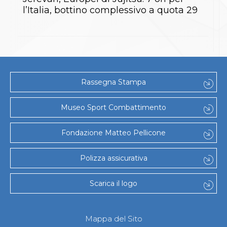
S'istrumpa
l’Italia, bottino complessivo a quota 29
News
Calendario Attività
Difesa Personale MGA
La disciplina
News
Merchandising
Mappa del sito
Rassegna Stampa
Cerca
Contatti
Museo Sport Combattimento
News
Cookies Accept
Newsletter
Fondazione Matteo Pellicone
Catalogo formativo
Webinar
Polizza assicurativa
Corsi Monotematici
Corsi di Specializzazione
Corsi FIJLKAM-FISDIR
Scarica il logo
Corsi Preparatore Fisico
Edutraining class - Didattica infantile
Corso dirigenti sportivi
Mappa del Sito
Corso Direttore di Gara