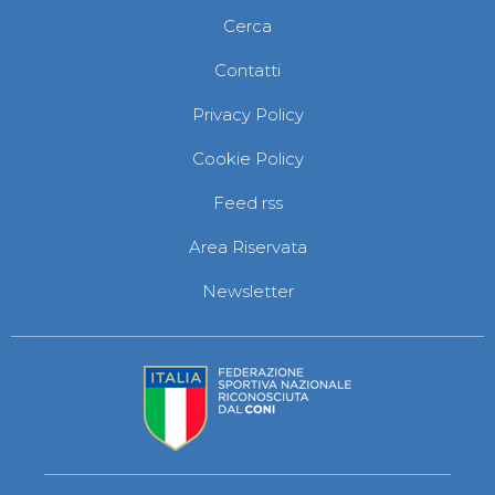
Abilitazioni
Cerca
Sportello Fiscale
News
Contatti
Modulistica
FAQ
Privacy Policy
Quesiti fiscali
Sostenibilità
Cookie Policy
Documenti
Feed rss
Area Riservata
Newsletter