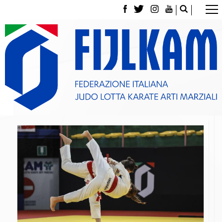
La Federazione
Tesseramento
Contatti
Norme e modulistica Affiliazioni e Tesseramenti
Polizza Assicurativa
Classifica Società Sportive con più di 100 atleti
tesserati
Azzurri
Giustizia Sportiva
Gare e Risultati
Archivio eventi
Dove siamo
Media
Partners
Trasparenza
Judo
La disciplina
News
Attività Didattica