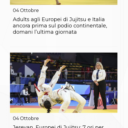
Gare e Risultati
Albi Federali
04
Ottobre
Arbitri
Lotta
Adults agli Europei di Jujitsu e Italia
La disciplina
ancora prima sul podio continentale,
News
domani l’ultima giornata
Gare e Risultati
Attività Didattica
Albi Federali
Karate
La disciplina
News
Gare e Risultati
Attività Didattica
Albi Federali
Arti marziali
Aikido
Ju Jitsu
Sumo
Capoeira
Grappling
04
Ottobre
BJJ
Pancrazio/Pankration
Jerevan, Europei di Jujitsu: 7 ori per