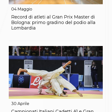
Gare e Risultati
Albi Federali
04
Maggio
Arbitri
Lotta
Record di atleti al Gran Prix Master di
La disciplina
Bologna: primo gradino del podio alla
News
Lombardia
Gare e Risultati
Attività Didattica
Albi Federali
Karate
La disciplina
News
Gare e Risultati
Attività Didattica
Albi Federali
Arti marziali
Aikido
Ju Jitsu
Sumo
Capoeira
Grappling
30
Aprile
BJJ
Pancrazio/Pankration
Campionati Italiani Cadetti A1 e Gran