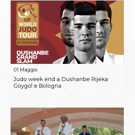
Abilitazioni
Sportello Fiscale
News
Modulistica
FAQ
Quesiti fiscali
Sostenibilità
Documenti
01
Maggio
Judo week end a Dushanbe Rijeka
Goygol e Bologna