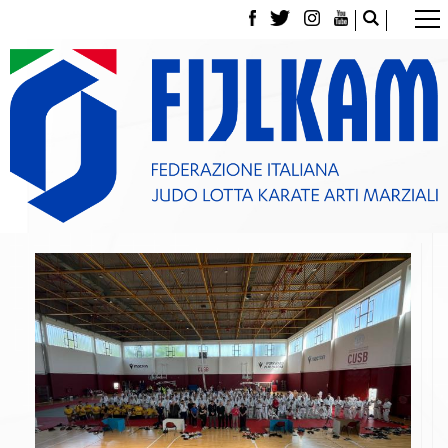
La Federazione
Tesseramento
Contatti
Norme e modulistica Affiliazioni e Tesseramenti
Polizza Assicurativa
Classifica Società Sportive con più di 100 atleti
tesserati
Azzurri
Giustizia Sportiva
Gare e Risultati
Archivio eventi
Dove siamo
Media
Partners
Trasparenza
Judo
La disciplina
News
Attività Didattica