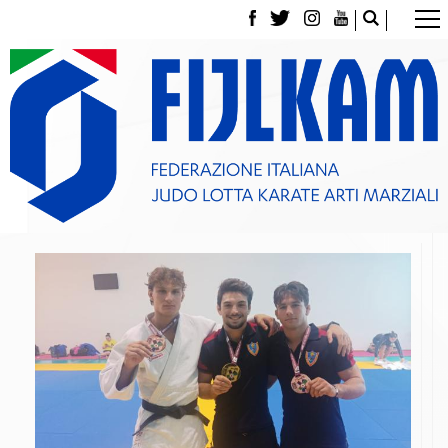
La Federazione
Tesseramento
Contatti
Norme e modulistica Affiliazioni e Tesseramenti
Polizza Assicurativa
Classifica Società Sportive con più di 100 atleti
tesserati
Azzurri
Giustizia Sportiva
Gare e Risultati
Archivio eventi
Dove siamo
Media
Partners
Trasparenza
Judo
La disciplina
News
Attività Didattica