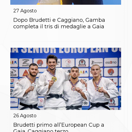
Gare e Risultati
Albi Federali
27
Agosto
Arbitri
Lotta
Dopo Brudetti e Caggiano, Gamba
La disciplina
completa il tris di medaglie a Gaia
News
Gare e Risultati
Attività Didattica
Albi Federali
Karate
La disciplina
News
Gare e Risultati
Attività Didattica
Albi Federali
Arti marziali
Aikido
Ju Jitsu
Sumo
Capoeira
26
Agosto
Grappling
BJJ
Brudetti primo all’European Cup a
Pancrazio/Pankration
Gaia. Caggiano terzo