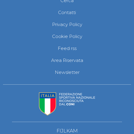
Cerca
Abilitazioni
Sportello Fiscale
Contatti
News
Modulistica
Privacy Policy
FAQ
Quesiti fiscali
Cookie Policy
Sostenibilità
Documenti
Feed rss
Area Riservata
Newsletter
FIJLKAM