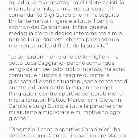
Abilitazioni
squadra, la mia ragazza, i miei fisioterapisti, la
Sportello Fiscale
mia nutrizionista, la mia mental coach, il
News
comandante Gigi Guido che mi ha seguito
Modulistica
brillantemente in gara e a tutto il centro
FAQ
sportivo dei Carabinieri. Infine, questa
Quesiti fiscali
medaglia d'oro la dedico interamente a mio
Sostenibilità
nonno Luigi Brudetti, che sta passando un
Documenti
momento molto difficile della sua vita”.
“Le sensazioni non erano delle migliori -ha
detto Luca Caggiano- perché comunque
vengo da un periodo molto intenso, ma sono
comunque riuscito a reagire durante la
giornata alle varie situazioni, sono contento di
questo e di aver detto la mia anche oggi.
Ringrazio il Centro Sportivo dei Carabinieri, i
miei allenatori Matteo Marconcini, Giovanni
Carollo e Luigi Guido, e tutte le persone che
mi aiutano a migliorare e mi motivano ogni
giorno”.
“Ringrazio il centro sportivo Carabinieri -ha
detto Giacomo Gamba- in particolare Matteo