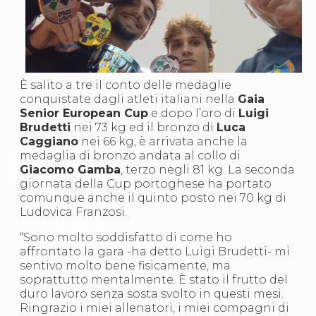
S'istrumpa
News
Calendario Attività
Difesa Personale MGA
La disciplina
News
È salito a tre il conto delle medaglie
Merchandising
conquistate dagli atleti italiani nella
Gaia
Mappa del sito
Senior European Cup
e dopo l’oro di
Luigi
Cerca
Brudetti
nei 73 kg ed il bronzo di
Luca
Contatti
Caggiano
nei 66 kg, è arrivata anche la
News
medaglia di bronzo andata al collo di
Cookies Accept
Giacomo Gamba
, terzo negli 81 kg. La seconda
Newsletter
giornata della Cup portoghese ha portato
Catalogo formativo
comunque anche il quinto posto nei 70 kg di
Webinar
Ludovica Franzosi.
Corsi Monotematici
Corsi di Specializzazione
“Sono molto soddisfatto di come ho
Corsi FIJLKAM-FISDIR
affrontato la gara -ha detto Luigi Brudetti- mi
Corsi Preparatore Fisico
sentivo molto bene fisicamente, ma
Edutraining class - Didattica infantile
soprattutto mentalmente. È stato il frutto del
Corso dirigenti sportivi
duro lavoro senza sosta svolto in questi mesi.
Corso Direttore di Gara
Ringrazio i miei allenatori, i miei compagni di