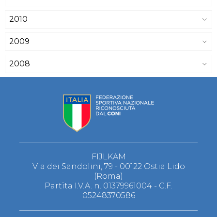
2010
2009
2008
FIJLKAM
Via dei Sandolini, 79 - 00122 Ostia Lido
(Roma)
Partita I.V.A. n. 01379961004 - C.F.
05248370586