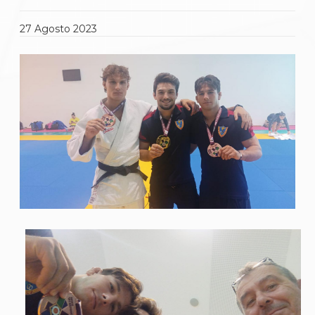
Gare e Risultati
Albi Federali
Arbitri
27
Agosto
2023
Lotta
La disciplina
News
Gare e Risultati
Attività Didattica
Albi Federali
Karate
La disciplina
News
Gare e Risultati
Attività Didattica
Albi Federali
Arti marziali
Aikido
Ju Jitsu
Sumo
Capoeira
Grappling
BJJ
Pancrazio/Pankration