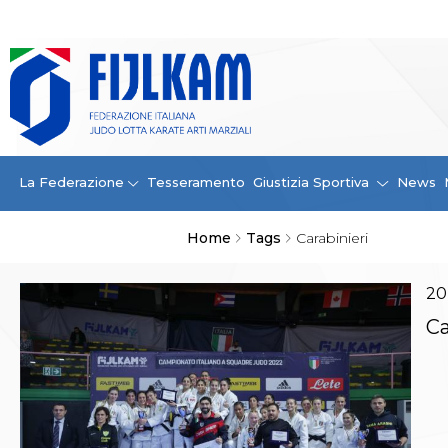
La Federazione
La FIJLKAM
Organigramma
Storia
Campioni di tutti i tempi
News
La Federazione
Tesseramento
Giustizia Sportiva
News
Carte Federali
Comunicazioni Federali
Home
Tags
Carabinieri
Convenzioni
Centro Olimpico
Tecnici
20
Contatti
Ca
Safeguarding Policy
Ufficiali di Gara
Antidoping e tutela sanitaria
Tesseramento
Contatti
Norme e modulistica Affiliazioni e Tesseramenti