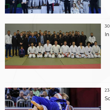
Polizza Assicurativa
Classifica Società Sportive con più di 100 atleti
tesserati
Azzurri
30
Giustizia Sportiva
Protocollo udienze in videoconferenza
In
Documenti e Modulistica
Contatti
Provvedimenti in corso
Sentenze Giudice Sportivo
Sentenze Tribunale Federale
Sentenze Corte Sportiva e Federale di Appello
Sentenze di 1° Grado
Sentenze CAF
Sentenze Tribunale Nazionale Arbitrato per lo
Sport
23
Dispositivi Tribunale Federale
Dispositivi Corte Sportiva e Federale di Appello
So
Spese per l’accesso alla Giustizia
Gare e Risultati