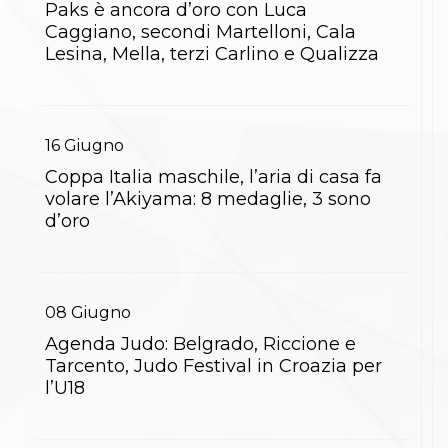
Paks è ancora d’oro con Luca
S'istrumpa
Caggiano, secondi Martelloni, Cala
News
Lesina, Mella, terzi Carlino e Qualizza
Calendario Attività
Difesa Personale MGA
La disciplina
News
Merchandising
16
Giugno
Mappa del sito
Cerca
Coppa Italia maschile, l’aria di casa fa
Contatti
volare l’Akiyama: 8 medaglie, 3 sono
News
d’oro
Cookies Accept
Newsletter
Catalogo formativo
Webinar
08
Giugno
Corsi Monotematici
Corsi di Specializzazione
Agenda Judo: Belgrado, Riccione e
Corsi FIJLKAM-FISDIR
Tarcento, Judo Festival in Croazia per
Corsi Preparatore Fisico
l’U18
Edutraining class - Didattica infantile
Corso dirigenti sportivi
Corso Direttore di Gara