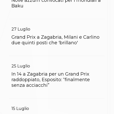
Nove azzurri convocati per i mondiali a
Gare e Risultati
Albi Federali
Baku
Arbitri
Lotta
La disciplina
News
27
Luglio
Gare e Risultati
Attività Didattica
Grand Prix a Zagabria, Milani e Carlino
Albi Federali
due quinti posti che 'brillano'
Karate
La disciplina
News
Gare e Risultati
25
Luglio
Attività Didattica
Albi Federali
In 14 a Zagabria per un Grand Prix
Arti marziali
raddoppiato, Esposito: “finalmente
Aikido
senza acciacchi”
Ju Jitsu
Sumo
Capoeira
Grappling
BJJ
15
Luglio
Pancrazio/Pankration