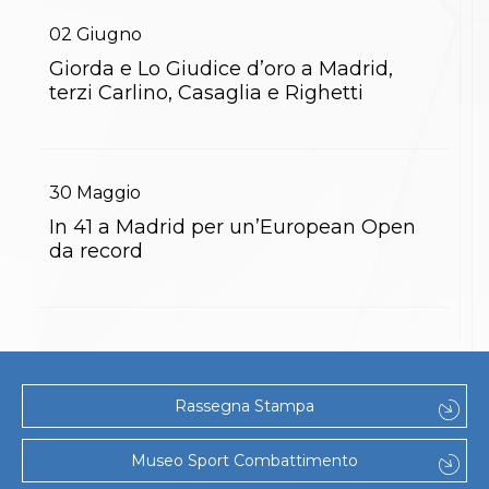
Abilitazioni
Sportello Fiscale
02
Giugno
News
Giorda e Lo Giudice d’oro a Madrid,
Modulistica
terzi Carlino, Casaglia e Righetti
FAQ
Quesiti fiscali
Sostenibilità
Documenti
30
Maggio
In 41 a Madrid per un’European Open
da record
Rassegna Stampa
Museo Sport Combattimento