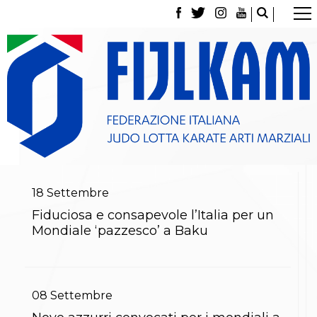
La Federazione
Tesseramento
Contatti
Norme e modulistica Affiliazioni e Tesseramenti
Polizza Assicurativa
Classifica Società Sportive con più di 100 atleti
tesserati
Azzurri
Giustizia Sportiva
Gare e Risultati
Archivio eventi
18
Settembre
Dove siamo
Fiduciosa e consapevole l’Italia per un
Media
Mondiale ‘pazzesco’ a Baku
Partners
Trasparenza
Judo
La disciplina
News
08
Settembre
Attività Didattica