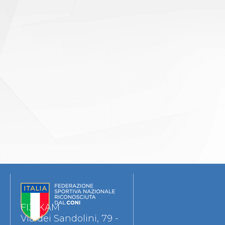
FIJLKAM
Via dei Sandolini, 79 -