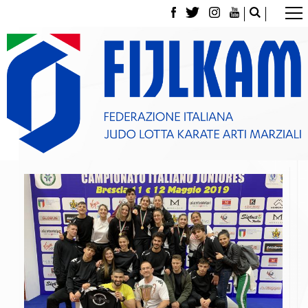
La Federazione
Tesseramento
Contatti
Norme e modulistica Affiliazioni e Tesseramenti
Polizza Assicurativa
Classifica Società Sportive con più di 100 atleti
tesserati
Azzurri
Giustizia Sportiva
Gare e Risultati
Archivio eventi
Dove siamo
Media
Partners
Trasparenza
Judo
La disciplina
News
Attività Didattica