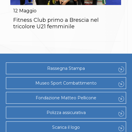
Gare e Risultati
Albi Federali
12
Maggio
Arbitri
Lotta
Fitness Club primo a Brescia nel
La disciplina
tricolore U21 femminile
News
Gare e Risultati
Attività Didattica
Albi Federali
Karate
La disciplina
News
Rassegna Stampa
Gare e Risultati
Attività Didattica
Albi Federali
Museo Sport Combattimento
Arti marziali
Aikido
Fondazione Matteo Pellicone
Ju Jitsu
Sumo
Capoeira
Polizza assicurativa
Grappling
BJJ
Scarica il logo
Pancrazio/Pankration