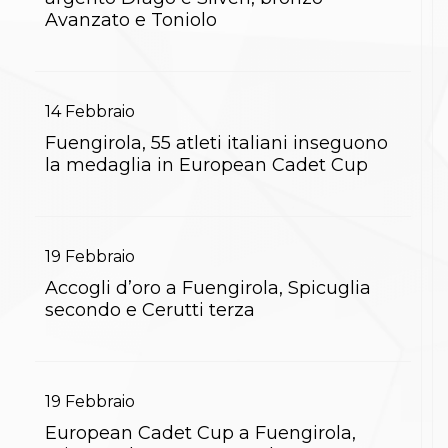
S'istrumpa
Avanzato e Toniolo
News
Calendario Attività
Difesa Personale MGA
La disciplina
14
Febbraio
News
Merchandising
Fuengirola, 55 atleti italiani inseguono
Mappa del sito
la medaglia in European Cadet Cup
Cerca
Contatti
News
Cookies Accept
Newsletter
19
Febbraio
Catalogo formativo
Accogli d’oro a Fuengirola, Spicuglia
Webinar
secondo e Cerutti terza
Corsi Monotematici
Corsi di Specializzazione
Corsi FIJLKAM-FISDIR
Corsi Preparatore Fisico
Edutraining class - Didattica infantile
19
Febbraio
Corso dirigenti sportivi
European Cadet Cup a Fuengirola,
Corso Direttore di Gara