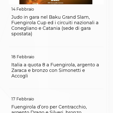
Gare e Risultati
Albi Federali
14
Febbraio
Arbitri
Lotta
Judo in gara nel Baku Grand Slam,
La disciplina
Fuengirola Cup ed i circuiti nazionali a
News
Conegliano e Catania (sede di gara
Gare e Risultati
spostata)
Attività Didattica
Albi Federali
Karate
La disciplina
News
18
Febbraio
Gare e Risultati
Italia a quota 8 a Fuengirola, argento a
Attività Didattica
Zaraca e bronzo con Simonetti e
Albi Federali
Accogli
Arti marziali
Aikido
Ju Jitsu
Sumo
Capoeira
17
Febbraio
Grappling
BJJ
Fuengirola d’oro per Centracchio,
Pancrazio/Pankration
argento Drago e Silveri, bronzo