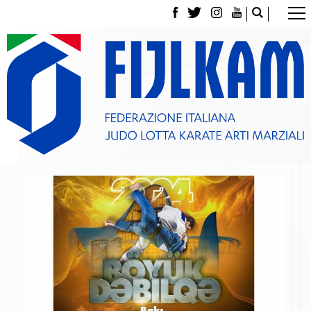
La Federazione
Tesseramento
Contatti
Norme e modulistica Affiliazioni e Tesseramenti
Polizza Assicurativa
Classifica Società Sportive con più di 100 atleti
tesserati
Azzurri
Giustizia Sportiva
Gare e Risultati
Archivio eventi
Dove siamo
Media
Partners
Trasparenza
Judo
La disciplina
News
Attività Didattica