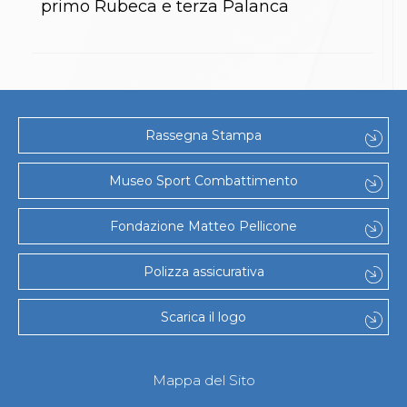
primo Rubeca e terza Palanca
Abilitazioni
Sportello Fiscale
News
Modulistica
FAQ
Quesiti fiscali
Sostenibilità
Documenti
Rassegna Stampa
Museo Sport Combattimento
Fondazione Matteo Pellicone
Polizza assicurativa
Scarica il logo
Mappa del Sito