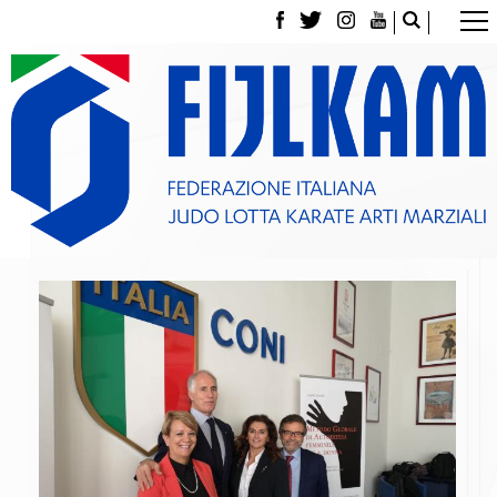
La Federazione
Tesseramento
Contatti
Norme e modulistica Affiliazioni e Tesseramenti
Polizza Assicurativa
Classifica Società Sportive con più di 100 atleti
tesserati
Azzurri
Giustizia Sportiva
Gare e Risultati
Archivio eventi
Dove siamo
Media
Partners
Trasparenza
Judo
La disciplina
News
Attività Didattica