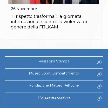
Gare e Risultati
Albi Federali
26
Novembre
Arbitri
Lotta
“Il rispetto trasforma”: la giornata
La disciplina
internazionale contro la violenza di
News
genere della FIJLKAM
Gare e Risultati
Attività Didattica
Albi Federali
Karate
La disciplina
News
Gare e Risultati
Rassegna Stampa
Attività Didattica
Albi Federali
Arti marziali
Museo Sport Combattimento
Aikido
Ju Jitsu
Fondazione Matteo Pellicone
Sumo
Capoeira
Grappling
Polizza assicurativa
BJJ
Pancrazio/Pankration