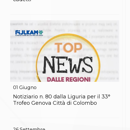
S'istrumpa
News
Calendario Attività
Difesa Personale MGA
La disciplina
News
Merchandising
Mappa del sito
Cerca
Contatti
News
Cookies Accept
Newsletter
Catalogo formativo
Webinar
01
Giugno
Corsi Monotematici
Notiziario n. 80 dalla Liguria per il 33°
Corsi di Specializzazione
Trofeo Genova Città di Colombo
Corsi FIJLKAM-FISDIR
Corsi Preparatore Fisico
Edutraining class - Didattica infantile
Corso dirigenti sportivi
Corso Direttore di Gara
26
Settembre