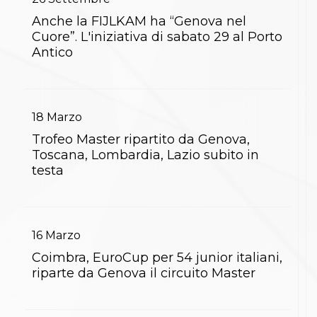
Abilitazioni
Sportello Fiscale
Anche la FIJLKAM ha “Genova nel
News
Cuore”. L'iniziativa di sabato 29 al Porto
Modulistica
Antico
FAQ
Quesiti fiscali
Sostenibilità
Documenti
18
Marzo
Trofeo Master ripartito da Genova,
Toscana, Lombardia, Lazio subito in
testa
16
Marzo
Coimbra, EuroCup per 54 junior italiani,
riparte da Genova il circuito Master