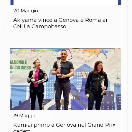
Gare e Risultati
Albi Federali
20
Maggio
Arbitri
Lotta
Akiyama vince a Genova e Roma ai
La disciplina
CNU a Campobasso
News
Gare e Risultati
Attività Didattica
Albi Federali
Karate
La disciplina
News
Gare e Risultati
Attività Didattica
Albi Federali
Arti marziali
Aikido
Ju Jitsu
Sumo
Capoeira
19
Maggio
Grappling
BJJ
Kumiai primo a Genova nel Grand Prix
Pancrazio/Pankration
cadetti