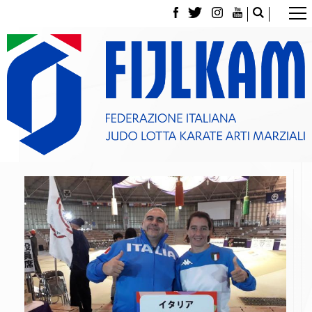
La Federazione
Tesseramento
Contatti
Norme e modulistica Affiliazioni e Tesseramenti
Polizza Assicurativa
Classifica Società Sportive con più di 100 atleti
tesserati
Azzurri
Giustizia Sportiva
Gare e Risultati
Archivio eventi
Dove siamo
Media
Partners
Trasparenza
Judo
La disciplina
News
Attività Didattica