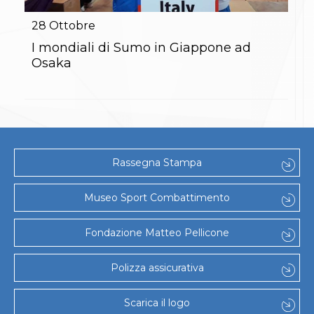
Gare e Risultati
Albi Federali
28
Ottobre
Arbitri
Lotta
I mondiali di Sumo in Giappone ad
La disciplina
Osaka
News
Gare e Risultati
Attività Didattica
Albi Federali
Karate
La disciplina
News
Rassegna Stampa
Gare e Risultati
Attività Didattica
Albi Federali
Museo Sport Combattimento
Arti marziali
Aikido
Fondazione Matteo Pellicone
Ju Jitsu
Sumo
Capoeira
Polizza assicurativa
Grappling
BJJ
Scarica il logo
Pancrazio/Pankration