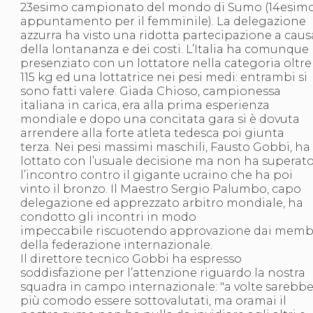
23esimo campionato del mondo di Sumo (14esim
S'istrumpa
appuntamento per il femminile). La delegazione
News
azzurra ha visto una ridotta partecipazione a caus
Calendario Attività
della lontananza e dei costi. L’Italia ha comunque
Difesa Personale MGA
presenziato con un lottatore nella categoria oltre
La disciplina
115 kg ed una lottatrice nei pesi medi: entrambi si
News
sono fatti valere. Giada Chioso, campionessa
Merchandising
italiana in carica, era alla prima esperienza
Mappa del sito
mondiale e dopo una concitata gara si è dovuta
Cerca
arrendere alla forte atleta tedesca poi giunta
Contatti
terza. Nei pesi massimi maschili, Fausto Gobbi, ha
News
lottato con l’usuale decisione ma non ha superat
Cookies Accept
l’incontro contro il gigante ucraino che ha poi
Newsletter
vinto il bronzo. Il Maestro Sergio Palumbo, capo
Catalogo formativo
delegazione ed apprezzato arbitro mondiale, ha
Webinar
condotto gli incontri in modo
Corsi Monotematici
impeccabile riscuotendo approvazione dai memb
Corsi di Specializzazione
della federazione internazionale.
Corsi FIJLKAM-FISDIR
Il direttore tecnico Gobbi ha espresso
Corsi Preparatore Fisico
soddisfazione per l’attenzione riguardo la nostra
Edutraining class - Didattica infantile
squadra in campo internazionale: "a volte sarebb
Corso dirigenti sportivi
più comodo essere sottovalutati, ma oramai il
Corso Direttore di Gara