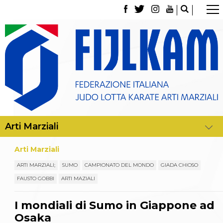
La Federazione
Tesseramento
Contatti
Norme e modulistica Affiliazioni e Tesseramenti
Polizza Assicurativa
Classifica Società Sportive con più di 100 atleti
tesserati
Azzurri
Giustizia Sportiva
Gare e Risultati
Archivio eventi
Dove siamo
Arti Marziali
Media
Partners
ARTI MARZIALI;
SUMO
CAMPIONATO DEL MONDO
GIADA CHIOSO
Trasparenza
FAUSTO GOBBI
ARTI MAZIALI
Judo
La disciplina
I mondiali di Sumo in Giappone ad
News
Attività Didattica
Osaka