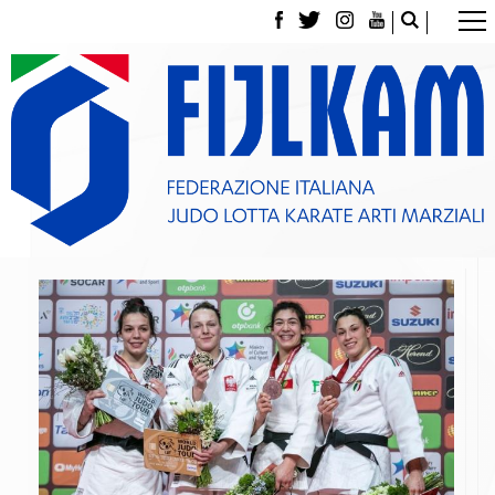
La Federazione
Tesseramento
Contatti
Norme e modulistica Affiliazioni e Tesseramenti
Polizza Assicurativa
Classifica Società Sportive con più di 100 atleti
tesserati
Azzurri
Giustizia Sportiva
Gare e Risultati
Archivio eventi
Dove siamo
Media
Partners
Trasparenza
Judo
La disciplina
News
Attività Didattica