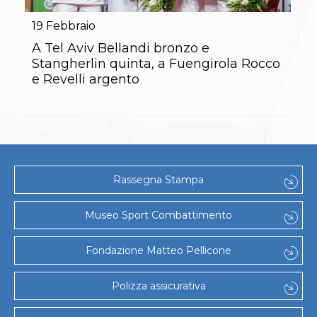
Gare e Risultati
Albi Federali
19
Febbraio
Arbitri
Lotta
A Tel Aviv Bellandi bronzo e
La disciplina
Stangherlin quinta, a Fuengirola Rocco
News
e Revelli argento
Gare e Risultati
Attività Didattica
Albi Federali
Karate
La disciplina
News
Gare e Risultati
Rassegna Stampa
Attività Didattica
Albi Federali
Arti marziali
Museo Sport Combattimento
Aikido
Ju Jitsu
Fondazione Matteo Pellicone
Sumo
Capoeira
Grappling
Polizza assicurativa
BJJ
Pancrazio/Pankration