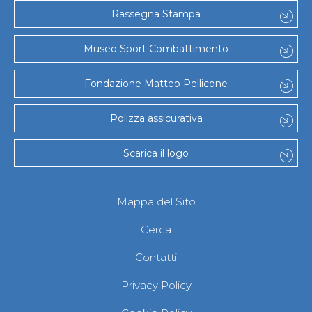
Gare e Risultati
Rassegna Stampa
Albi Federali
Arbitri
Lotta
Museo Sport Combattimento
La disciplina
News
Fondazione Matteo Pellicone
Gare e Risultati
Attività Didattica
Albi Federali
Polizza assicurativa
Karate
La disciplina
Scarica il logo
News
Gare e Risultati
Attività Didattica
Albi Federali
Mappa del Sito
Arti marziali
Aikido
Cerca
Ju Jitsu
Sumo
Contatti
Capoeira
Grappling
Privacy Policy
BJJ
Pancrazio/Pankration