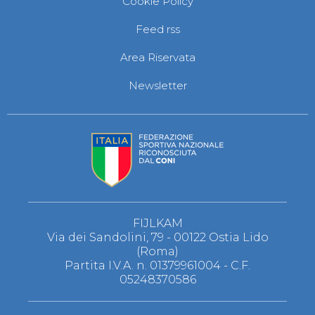
Cookie Policy
S'istrumpa
News
Feed rss
Calendario Attività
Difesa Personale MGA
Area Riservata
La disciplina
News
Newsletter
Merchandising
Mappa del sito
Cerca
Contatti
News
Cookies Accept
Newsletter
Catalogo formativo
Webinar
Corsi Monotematici
FIJLKAM
Corsi di Specializzazione
Via dei Sandolini, 79 - 00122 Ostia Lido
Corsi FIJLKAM-FISDIR
(Roma)
Corsi Preparatore Fisico
Partita I.V.A. n. 01379961004 - C.F.
Edutraining class - Didattica infantile
05248370586
Corso dirigenti sportivi
Corso Direttore di Gara