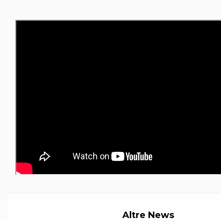
S'istrumpa
News
Calendario Attività
Difesa Personale MGA
La disciplina
News
Merchandising
Mappa del sito
Cerca
Contatti
News
Cookies Accept
Newsletter
Catalogo formativo
Webinar
Corsi Monotematici
Corsi di Specializzazione
Corsi FIJLKAM-FISDIR
Corsi Preparatore Fisico
Edutraining class - Didattica infantile
Corso dirigenti sportivi
Corso Direttore di Gara
Altre News