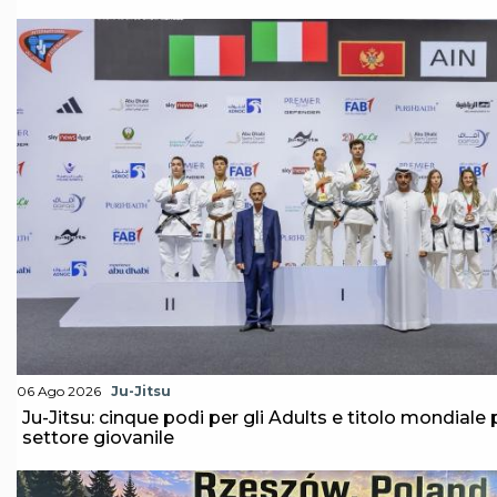
Abilitazioni
Sportello Fiscale
News
Modulistica
FAQ
Quesiti fiscali
Sostenibilità
Documenti
06 Ago 2026
Ju-Jitsu
Ju-Jitsu: cinque podi per gli Adults e titolo mondiale 
settore giovanile