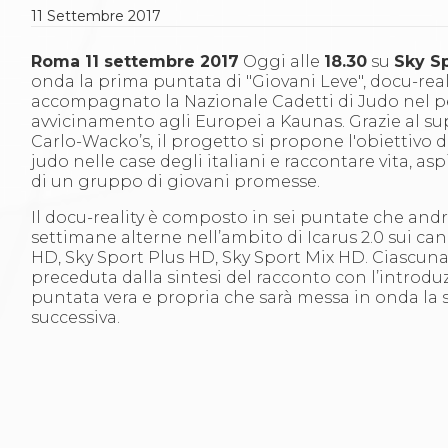
Gare e Risultati
11
Settembre
2017
Albi Federali
Arbitri
Lotta
Roma 11 settembre 2017
Oggi alle
18.30
su
Sky Sp
La disciplina
onda la prima puntata di "Giovani Leve", docu-real
News
accompagnato la Nazionale Cadetti di Judo nel p
Gare e Risultati
avvicinamento agli Europei a Kaunas. Grazie al s
Attività Didattica
Carlo-Wacko’s, il progetto si propone l'obiettivo di
Albi Federali
judo nelle case degli italiani e raccontare vita, as
Karate
di un gruppo di giovani promesse.
La disciplina
Il docu-reality è composto in sei puntate che and
News
settimane alterne nell’ambito di Icarus 2.0 sui can
Gare e Risultati
HD, Sky Sport Plus HD, Sky Sport Mix HD. Ciascun
Attività Didattica
preceduta dalla sintesi del racconto con l’introdu
Albi Federali
puntata vera e propria che sarà messa in onda la
Arti marziali
successiva.
Aikido
Ju Jitsu
Sumo
Capoeira
Grappling
BJJ
Pancrazio/Pankration