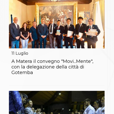
Abilitazioni
Sportello Fiscale
News
Modulistica
FAQ
Quesiti fiscali
Sostenibilità
Documenti
11
Luglio
A Matera il convegno "Movi...Mente",
con la delegazione della città di
Gotemba