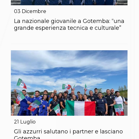
Gare e Risultati
Albi Federali
03
Dicembre
Arbitri
Lotta
La nazionale giovanile a Gotemba: “una
La disciplina
grande esperienza tecnica e culturale”
News
Gare e Risultati
Attività Didattica
Albi Federali
Karate
La disciplina
News
Gare e Risultati
Attività Didattica
Albi Federali
Arti marziali
Aikido
Ju Jitsu
Sumo
Capoeira
21
Luglio
Grappling
BJJ
Gli azzurri salutano i partner e lasciano
Pancrazio/Pankration
Gotemba