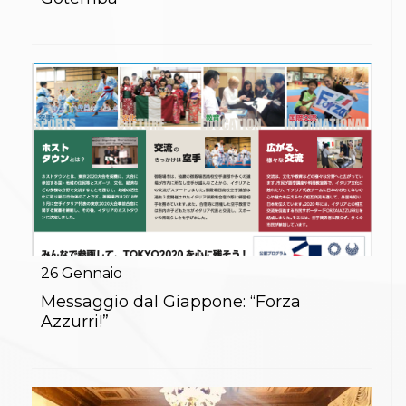
S'istrumpa
News
Calendario Attività
Difesa Personale MGA
La disciplina
News
Merchandising
Mappa del sito
Cerca
Contatti
News
Cookies Accept
Newsletter
Catalogo formativo
Webinar
26
Gennaio
Corsi Monotematici
Messaggio dal Giappone: “Forza
Corsi di Specializzazione
Azzurri!”
Corsi FIJLKAM-FISDIR
Corsi Preparatore Fisico
Edutraining class - Didattica infantile
Corso dirigenti sportivi
Corso Direttore di Gara