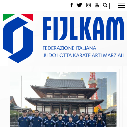
La Federazione
Tesseramento
Contatti
Norme e modulistica Affiliazioni e Tesseramenti
Polizza Assicurativa
Classifica Società Sportive con più di 100 atleti
tesserati
Azzurri
Giustizia Sportiva
Gare e Risultati
Archivio eventi
Dove siamo
Media
Partners
Trasparenza
Judo
La disciplina
News
Attività Didattica