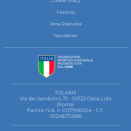
Cookie Policy
S'istrumpa
News
Feed rss
Calendario Attività
Difesa Personale MGA
Area Riservata
La disciplina
News
Newsletter
Merchandising
Mappa del sito
Cerca
Contatti
News
Cookies Accept
Newsletter
Catalogo formativo
Webinar
Corsi Monotematici
FIJLKAM
Corsi di Specializzazione
Via dei Sandolini, 79 - 00122 Ostia Lido
Corsi FIJLKAM-FISDIR
(Roma)
Corsi Preparatore Fisico
Partita I.V.A. n. 01379961004 - C.F.
Edutraining class - Didattica infantile
05248370586
Corso dirigenti sportivi
Corso Direttore di Gara