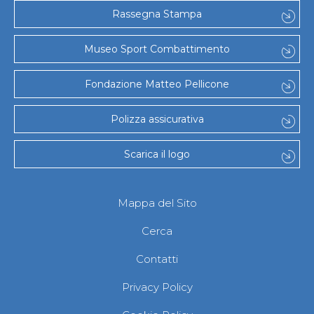
Gare e Risultati
Rassegna Stampa
Albi Federali
Arbitri
Lotta
Museo Sport Combattimento
La disciplina
News
Fondazione Matteo Pellicone
Gare e Risultati
Attività Didattica
Albi Federali
Polizza assicurativa
Karate
La disciplina
Scarica il logo
News
Gare e Risultati
Attività Didattica
Albi Federali
Mappa del Sito
Arti marziali
Aikido
Cerca
Ju Jitsu
Sumo
Contatti
Capoeira
Grappling
Privacy Policy
BJJ
Pancrazio/Pankration