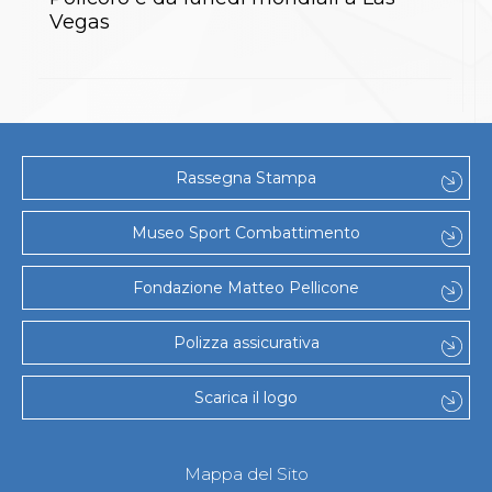
S'istrumpa
Vegas
News
Calendario Attività
Difesa Personale MGA
La disciplina
News
Merchandising
Mappa del sito
Rassegna Stampa
Cerca
Contatti
Museo Sport Combattimento
News
Cookies Accept
Newsletter
Fondazione Matteo Pellicone
Catalogo formativo
Webinar
Polizza assicurativa
Corsi Monotematici
Corsi di Specializzazione
Corsi FIJLKAM-FISDIR
Scarica il logo
Corsi Preparatore Fisico
Edutraining class - Didattica infantile
Corso dirigenti sportivi
Mappa del Sito
Corso Direttore di Gara