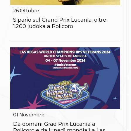
Gare e Risultati
Albi Federali
26
Ottobre
Arbitri
Lotta
Sipario sul Grand Prix Lucania: oltre
La disciplina
1.200 judoka a Policoro
News
Gare e Risultati
Attività Didattica
Albi Federali
Karate
La disciplina
News
Gare e Risultati
Attività Didattica
Albi Federali
Arti marziali
Aikido
Ju Jitsu
Sumo
Capoeira
01
Novembre
Grappling
BJJ
Da domani Grad Prix Lucania a
Pancrazio/Pankration
Policoro e da lunedì mondiali a Las