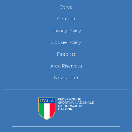
Abilitazioni
Cerca
Sportello Fiscale
News
Contatti
Modulistica
FAQ
Privacy Policy
Quesiti fiscali
Sostenibilità
Cookie Policy
Documenti
Feed rss
Area Riservata
Newsletter