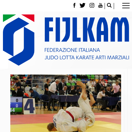
La Federazione
Tesseramento
Contatti
Norme e modulistica Affiliazioni e Tesseramenti
Polizza Assicurativa
Classifica Società Sportive con più di 100 atleti
tesserati
Azzurri
Giustizia Sportiva
Gare e Risultati
Archivio eventi
Dove siamo
Media
Partners
Trasparenza
Judo
La disciplina
News
Attività Didattica