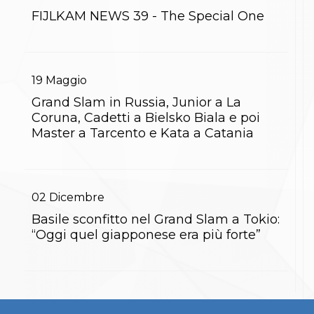
Gare e Risultati
Albi Federali
FIJLKAM NEWS 39 - The Special One
Arbitri
Lotta
La disciplina
News
19
Maggio
Gare e Risultati
Attività Didattica
Grand Slam in Russia, Junior a La
Albi Federali
Coruna, Cadetti a Bielsko Biala e poi
Karate
Master a Tarcento e Kata a Catania
La disciplina
News
Gare e Risultati
Attività Didattica
Albi Federali
02
Dicembre
Arti marziali
Basile sconfitto nel Grand Slam a Tokio:
Aikido
“Oggi quel giapponese era più forte”
Ju Jitsu
Sumo
Capoeira
Grappling
BJJ
Pancrazio/Pankration