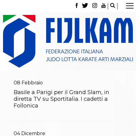
La Federazione
Tesseramento
Contatti
Norme e modulistica Affiliazioni e Tesseramenti
Polizza Assicurativa
Classifica Società Sportive con più di 100 atleti
tesserati
Azzurri
Giustizia Sportiva
Gare e Risultati
Archivio eventi
08
Febbraio
Dove siamo
Basile a Parigi per il Grand Slam, in
Media
diretta TV su Sportitalia. I cadetti a
Partners
Follonica
Trasparenza
Judo
La disciplina
News
Attività Didattica
04
Dicembre