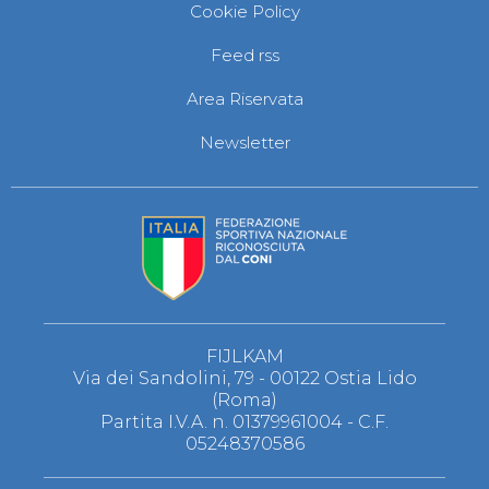
Abilitazioni
Cookie Policy
Sportello Fiscale
News
Feed rss
Modulistica
FAQ
Area Riservata
Quesiti fiscali
Sostenibilità
Newsletter
Documenti
FIJLKAM
Via dei Sandolini, 79 - 00122 Ostia Lido
(Roma)
Partita I.V.A. n. 01379961004 - C.F.
05248370586