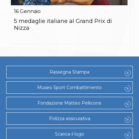
Gare e Risultati
Albi Federali
16
Gennaio
Arbitri
Lotta
5 medaglie italiane al Grand Prix di
La disciplina
Nizza
News
Gare e Risultati
Attività Didattica
Albi Federali
Karate
La disciplina
News
Rassegna Stampa
Gare e Risultati
Attività Didattica
Albi Federali
Museo Sport Combattimento
Arti marziali
Aikido
Fondazione Matteo Pellicone
Ju Jitsu
Sumo
Capoeira
Polizza assicurativa
Grappling
BJJ
Scarica il logo
Pancrazio/Pankration