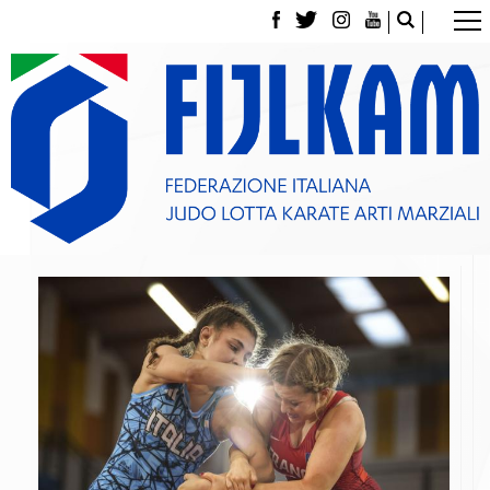
La Federazione
Tesseramento
Contatti
Norme e modulistica Affiliazioni e Tesseramenti
Polizza Assicurativa
Classifica Società Sportive con più di 100 atleti
tesserati
Azzurri
Giustizia Sportiva
Gare e Risultati
Archivio eventi
Dove siamo
Media
Partners
Trasparenza
Judo
La disciplina
News
Attività Didattica