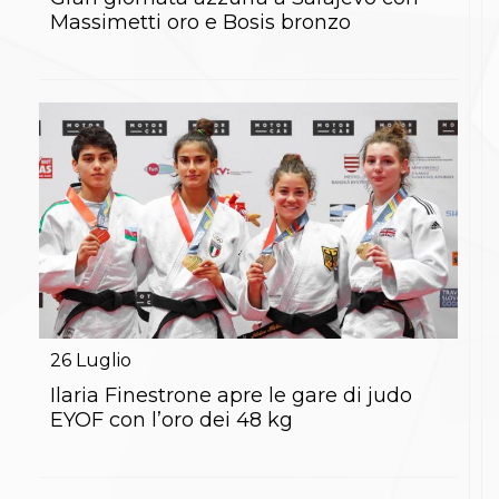
S'istrumpa
Massimetti oro e Bosis bronzo
News
Calendario Attività
Difesa Personale MGA
La disciplina
News
Merchandising
Mappa del sito
Cerca
Contatti
News
Cookies Accept
Newsletter
Catalogo formativo
Webinar
Corsi Monotematici
26
Luglio
Corsi di Specializzazione
Ilaria Finestrone apre le gare di judo
Corsi FIJLKAM-FISDIR
Corsi Preparatore Fisico
EYOF con l’oro dei 48 kg
Edutraining class - Didattica infantile
Corso dirigenti sportivi
Corso Direttore di Gara