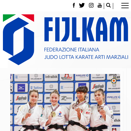
La Federazione
Tesseramento
Contatti
Norme e modulistica Affiliazioni e Tesseramenti
Polizza Assicurativa
Classifica Società Sportive con più di 100 atleti
tesserati
Azzurri
Giustizia Sportiva
Gare e Risultati
Archivio eventi
Dove siamo
Media
Partners
Trasparenza
Judo
La disciplina
News
Attività Didattica