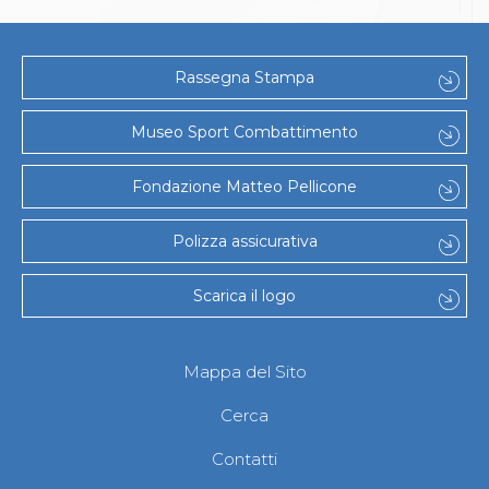
Abilitazioni
Sportello Fiscale
News
Modulistica
Rassegna Stampa
FAQ
Quesiti fiscali
Museo Sport Combattimento
Sostenibilità
Documenti
Fondazione Matteo Pellicone
Polizza assicurativa
Scarica il logo
Mappa del Sito
Cerca
Contatti