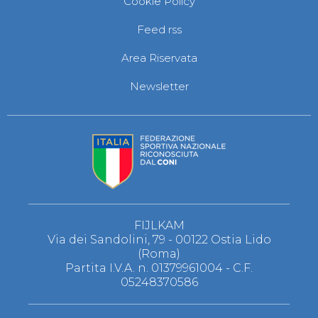
Cookie Policy
S'istrumpa
News
Feed rss
Calendario Attività
Difesa Personale MGA
Area Riservata
La disciplina
News
Newsletter
Merchandising
Mappa del sito
Cerca
Contatti
News
Cookies Accept
Newsletter
Catalogo formativo
Webinar
Corsi Monotematici
FIJLKAM
Corsi di Specializzazione
Via dei Sandolini, 79 - 00122 Ostia Lido
Corsi FIJLKAM-FISDIR
(Roma)
Corsi Preparatore Fisico
Partita I.V.A. n. 01379961004 - C.F.
Edutraining class - Didattica infantile
05248370586
Corso dirigenti sportivi
Corso Direttore di Gara