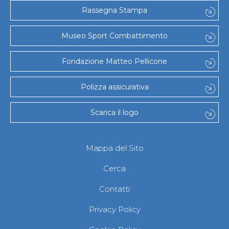
Gare e Risultati
Rassegna Stampa
Albi Federali
Arbitri
Lotta
Museo Sport Combattimento
La disciplina
News
Fondazione Matteo Pellicone
Gare e Risultati
Attività Didattica
Albi Federali
Polizza assicurativa
Karate
La disciplina
Scarica il logo
News
Gare e Risultati
Attività Didattica
Albi Federali
Mappa del Sito
Arti marziali
Aikido
Cerca
Ju Jitsu
Sumo
Contatti
Capoeira
Grappling
Privacy Policy
BJJ
Pancrazio/Pankration