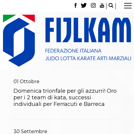
La Federazione
Tesseramento
Contatti
Norme e modulistica Affiliazioni e Tesseramenti
Polizza Assicurativa
Classifica Società Sportive con più di 100 atleti
tesserati
Azzurri
Giustizia Sportiva
Gare e Risultati
Archivio eventi
01
Ottobre
Dove siamo
Domenica trionfale per gli azzurri! Oro
Media
per i 2 team di kata, successi
Partners
individuali per Ferracuti e Barreca
Trasparenza
Judo
La disciplina
News
Attività Didattica
30
Settembre