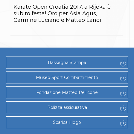
Gare e Risultati
Albi Federali
Karate Open Croatia 2017, a Rijeka è
Arbitri
subito festa! Oro per Asia Agus,
Lotta
Carmine Luciano e Matteo Landi
La disciplina
News
Gare e Risultati
Attività Didattica
Albi Federali
Karate
La disciplina
Rassegna Stampa
News
Gare e Risultati
Museo Sport Combattimento
Attività Didattica
Albi Federali
Arti marziali
Fondazione Matteo Pellicone
Aikido
Ju Jitsu
Polizza assicurativa
Sumo
Capoeira
Grappling
Scarica il logo
BJJ
Pancrazio/Pankration