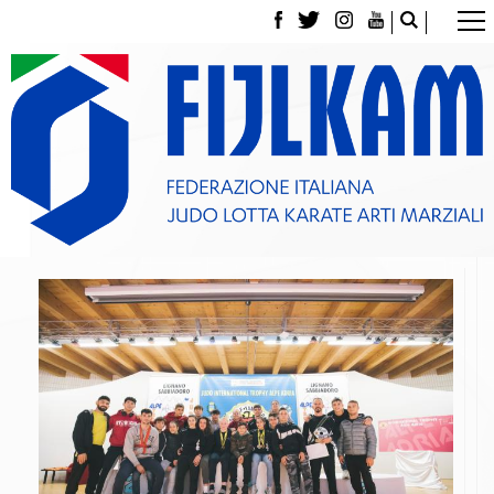
La Federazione
Tesseramento
Contatti
Norme e modulistica Affiliazioni e Tesseramenti
Polizza Assicurativa
Classifica Società Sportive con più di 100 atleti
tesserati
Azzurri
Giustizia Sportiva
Gare e Risultati
Archivio eventi
Dove siamo
Media
Partners
Trasparenza
Judo
La disciplina
News
Attività Didattica