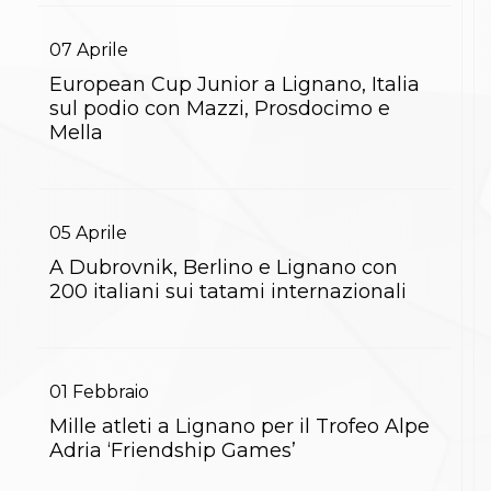
S'istrumpa
News
07
Aprile
Calendario Attività
Difesa Personale MGA
European Cup Junior a Lignano, Italia
La disciplina
sul podio con Mazzi, Prosdocimo e
News
Mella
Merchandising
Mappa del sito
Cerca
Contatti
05
Aprile
News
Cookies Accept
A Dubrovnik, Berlino e Lignano con
Newsletter
200 italiani sui tatami internazionali
Catalogo formativo
Webinar
Corsi Monotematici
Corsi di Specializzazione
Corsi FIJLKAM-FISDIR
01
Febbraio
Corsi Preparatore Fisico
Mille atleti a Lignano per il Trofeo Alpe
Edutraining class - Didattica infantile
Adria ‘Friendship Games’
Corso dirigenti sportivi
Corso Direttore di Gara