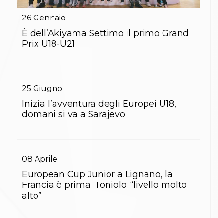
Gare e Risultati
Albi Federali
26
Gennaio
Arbitri
Lotta
È dell’Akiyama Settimo il primo Grand
La disciplina
Prix U18-U21
News
Gare e Risultati
Attività Didattica
Albi Federali
25
Giugno
Karate
La disciplina
Inizia l’avventura degli Europei U18,
News
domani si va a Sarajevo
Gare e Risultati
Attività Didattica
Albi Federali
Arti marziali
Aikido
08
Aprile
Ju Jitsu
European Cup Junior a Lignano, la
Sumo
Francia è prima. Toniolo: “livello molto
Capoeira
alto”
Grappling
BJJ
Pancrazio/Pankration