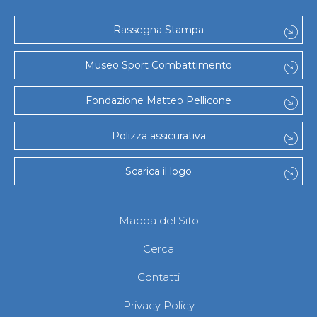
Gare e Risultati
Albi Federali
Arbitri
Rassegna Stampa
Lotta
La disciplina
Museo Sport Combattimento
News
Gare e Risultati
Attività Didattica
Fondazione Matteo Pellicone
Albi Federali
Karate
Polizza assicurativa
La disciplina
News
Gare e Risultati
Scarica il logo
Attività Didattica
Albi Federali
Arti marziali
Mappa del Sito
Aikido
Ju Jitsu
Cerca
Sumo
Capoeira
Contatti
Grappling
BJJ
Privacy Policy
Pancrazio/Pankration