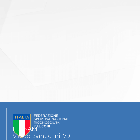
FIJLKAM
Via dei Sandolini, 79 -