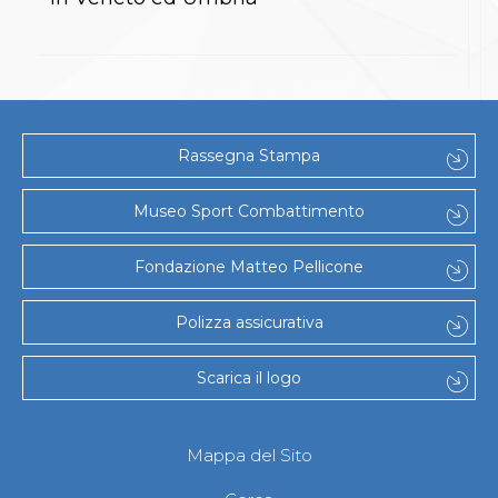
S'istrumpa
News
Calendario Attività
Difesa Personale MGA
La disciplina
News
Merchandising
Rassegna Stampa
Mappa del sito
Cerca
Museo Sport Combattimento
Contatti
News
Cookies Accept
Fondazione Matteo Pellicone
Newsletter
Catalogo formativo
Polizza assicurativa
Webinar
Corsi Monotematici
Corsi di Specializzazione
Scarica il logo
Corsi FIJLKAM-FISDIR
Corsi Preparatore Fisico
Edutraining class - Didattica infantile
Mappa del Sito
Corso dirigenti sportivi
Corso Direttore di Gara