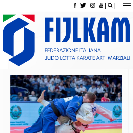
La Federazione
Tesseramento
Contatti
Norme e modulistica Affiliazioni e Tesseramenti
Polizza Assicurativa
Classifica Società Sportive con più di 100 atleti
tesserati
Azzurri
Giustizia Sportiva
Gare e Risultati
Archivio eventi
Dove siamo
Media
Partners
Trasparenza
Judo
La disciplina
News
Attività Didattica