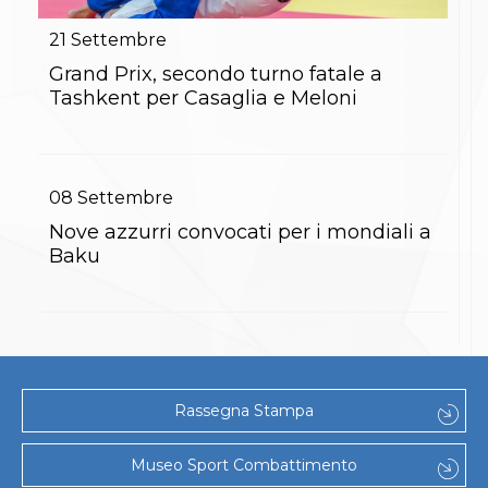
Gare e Risultati
Albi Federali
21
Settembre
Arbitri
Lotta
Grand Prix, secondo turno fatale a
La disciplina
Tashkent per Casaglia e Meloni
News
Gare e Risultati
Attività Didattica
Albi Federali
08
Settembre
Karate
La disciplina
Nove azzurri convocati per i mondiali a
News
Baku
Gare e Risultati
Attività Didattica
Albi Federali
Arti marziali
Aikido
Ju Jitsu
Sumo
Rassegna Stampa
Capoeira
Grappling
BJJ
Museo Sport Combattimento
Pancrazio/Pankration