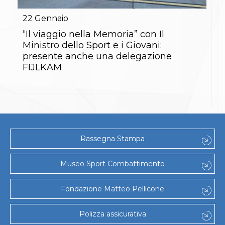
Gare e Risultati
Albi Federali
22
Gennaio
Arbitri
Lotta
“Il viaggio nella Memoria” con Il
La disciplina
Ministro dello Sport e i Giovani:
News
presente anche una delegazione
Gare e Risultati
FIJLKAM
Attività Didattica
Albi Federali
Karate
La disciplina
News
Gare e Risultati
Attività Didattica
Rassegna Stampa
Albi Federali
Arti marziali
Aikido
Museo Sport Combattimento
Ju Jitsu
Sumo
Fondazione Matteo Pellicone
Capoeira
Grappling
BJJ
Polizza assicurativa
Pancrazio/Pankration