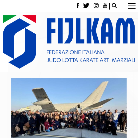
La Federazione
Tesseramento
Contatti
Norme e modulistica Affiliazioni e Tesseramenti
Polizza Assicurativa
Classifica Società Sportive con più di 100 atleti
tesserati
Azzurri
Giustizia Sportiva
Gare e Risultati
Archivio eventi
Dove siamo
Media
Partners
Trasparenza
Judo
La disciplina
News
Attività Didattica