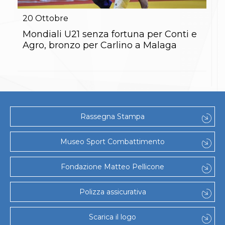
Gare e Risultati
Albi Federali
20
Ottobre
Arbitri
Lotta
Mondiali U21 senza fortuna per Conti e
La disciplina
Agro, bronzo per Carlino a Malaga
News
Gare e Risultati
Attività Didattica
Albi Federali
Karate
La disciplina
News
Rassegna Stampa
Gare e Risultati
Attività Didattica
Albi Federali
Museo Sport Combattimento
Arti marziali
Aikido
Fondazione Matteo Pellicone
Ju Jitsu
Sumo
Capoeira
Polizza assicurativa
Grappling
BJJ
Scarica il logo
Pancrazio/Pankration