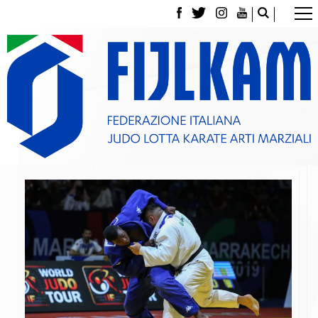
La Federazione
Tesseramento
Contatti
Norme e modulistica Affiliazioni e Tesseramenti
Polizza Assicurativa
Classifica Società Sportive con più di 100 atleti
tesserati
Azzurri
Giustizia Sportiva
Gare e Risultati
Archivio eventi
Dove siamo
Media
Partners
Trasparenza
Judo
La disciplina
News
Attività Didattica