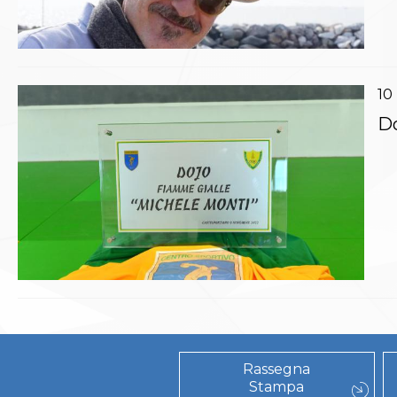
Polizza Assicurativa
Classifica Società Sportive con più di 100 atleti
tesserati
Azzurri
10
Giustizia Sportiva
Protocollo udienze in videoconferenza
Do
Documenti e Modulistica
Contatti
Provvedimenti in corso
Sentenze Giudice Sportivo
Sentenze Tribunale Federale
Sentenze Corte Sportiva e Federale di Appello
Sentenze di 1° Grado
Sentenze CAF
Sentenze Tribunale Nazionale Arbitrato per lo
Sport
Dispositivi Tribunale Federale
Dispositivi Corte Sportiva e Federale di Appello
Spese per l’accesso alla Giustizia
Rassegna
Stampa
Gare e Risultati