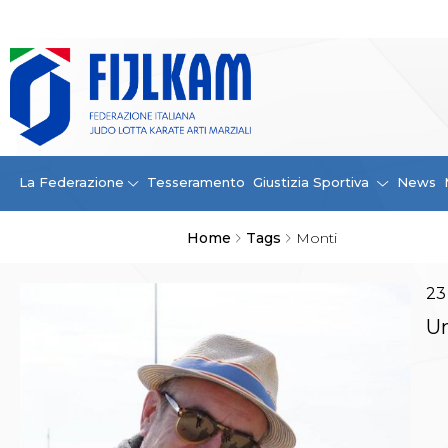
La Federazione
La FIJLKAM
Organigramma
Storia
Campioni di tutti i tempi
News
La Federazione
Tesseramento
Giustizia Sportiva
News
Carte Federali
Comunicazioni Federali
Home
Tags
Monti
Convenzioni
Centro Olimpico
Tecnici
23
Contatti
Un
Safeguarding Policy
Ufficiali di Gara
Antidoping e tutela sanitaria
Tesseramento
Contatti
Norme e modulistica Affiliazioni e Tesseramenti