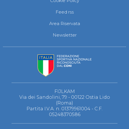
Cookie Policy
S'istrumpa
News
Feed rss
Calendario Attività
Difesa Personale MGA
Area Riservata
La disciplina
News
Newsletter
Merchandising
Mappa del sito
Cerca
Contatti
News
Cookies Accept
Newsletter
Catalogo formativo
Webinar
Corsi Monotematici
FIJLKAM
Corsi di Specializzazione
Via dei Sandolini, 79 - 00122 Ostia Lido
Corsi FIJLKAM-FISDIR
(Roma)
Corsi Preparatore Fisico
Partita I.V.A. n. 01379961004 - C.F.
Edutraining class - Didattica infantile
05248370586
Corso dirigenti sportivi
Corso Direttore di Gara