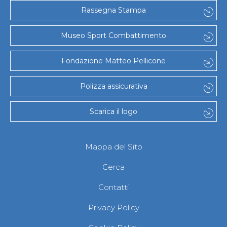
Gare e Risultati
Rassegna Stampa
Albi Federali
Arbitri
Lotta
Museo Sport Combattimento
La disciplina
News
Fondazione Matteo Pellicone
Gare e Risultati
Attività Didattica
Albi Federali
Polizza assicurativa
Karate
La disciplina
Scarica il logo
News
Gare e Risultati
Attività Didattica
Albi Federali
Mappa del Sito
Arti marziali
Aikido
Cerca
Ju Jitsu
Sumo
Contatti
Capoeira
Grappling
Privacy Policy
BJJ
Pancrazio/Pankration