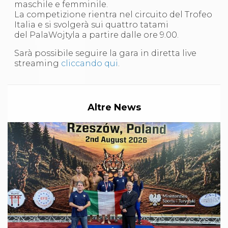
maschile e femminile.
S'istrumpa
La competizione rientra nel circuito del Trofeo
News
Italia e si svolgerà sui quattro tatami
Calendario Attività
del PalaWojtyla a partire dalle ore 9.00.
Difesa Personale MGA
La disciplina
Sarà possibile seguire la gara in diretta live
News
streaming
cliccando qui
.
Merchandising
Mappa del sito
Cerca
Contatti
Altre News
News
Cookies Accept
Newsletter
Catalogo formativo
Webinar
Corsi Monotematici
Corsi di Specializzazione
Corsi FIJLKAM-FISDIR
Corsi Preparatore Fisico
Edutraining class - Didattica infantile
Corso dirigenti sportivi
Corso Direttore di Gara