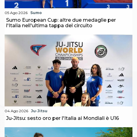
Abilitazioni
Sportello Fiscale
05 Ago 2026
Sumo
News
Sumo European Cup: altre due medaglie per
Modulistica
l'Italia nell'ultima tappa del circuito
FAQ
Quesiti fiscali
Sostenibilità
Documenti
04 Ago 2026
Ju-Jitsu
Ju-Jitsu: sesto oro per l'Italia ai Mondiali è U16