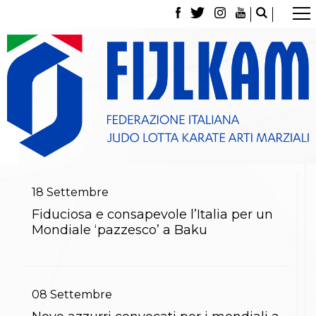
La Federazione
Tesseramento
Contatti
Norme e modulistica Affiliazioni e Tesseramenti
Polizza Assicurativa
Classifica Società Sportive con più di 100 atleti
tesserati
Azzurri
Giustizia Sportiva
Gare e Risultati
Archivio eventi
18
Settembre
Dove siamo
Fiduciosa e consapevole l’Italia per un
Media
Mondiale ‘pazzesco’ a Baku
Partners
Trasparenza
Judo
La disciplina
News
08
Settembre
Attività Didattica