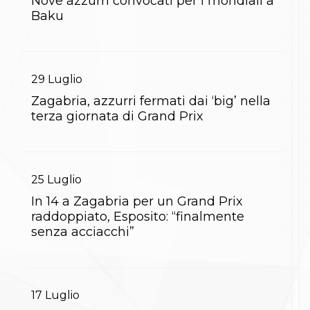
Nove azzurri convocati per i mondiali a
Gare e Risultati
Albi Federali
Baku
Arbitri
Lotta
La disciplina
News
29
Luglio
Gare e Risultati
Attività Didattica
Zagabria, azzurri fermati dai ‘big’ nella
Albi Federali
terza giornata di Grand Prix
Karate
La disciplina
News
Gare e Risultati
25
Luglio
Attività Didattica
Albi Federali
In 14 a Zagabria per un Grand Prix
Arti marziali
raddoppiato, Esposito: “finalmente
Aikido
senza acciacchi”
Ju Jitsu
Sumo
Capoeira
Grappling
BJJ
17
Luglio
Pancrazio/Pankration