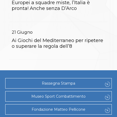
Europei a squadre miste, l’Italia è
S'istrumpa
pronta! Anche senza D’Arco
News
Calendario Attività
Difesa Personale MGA
La disciplina
News
21
Giugno
Merchandising
Mappa del sito
Ai Giochi del Mediterraneo per ripetere
Cerca
o superare la regola dell’8
Contatti
News
Cookies Accept
Newsletter
Catalogo formativo
Webinar
Corsi Monotematici
Rassegna Stampa
Corsi di Specializzazione
Corsi FIJLKAM-FISDIR
Museo Sport Combattimento
Corsi Preparatore Fisico
Edutraining class - Didattica infantile
Corso dirigenti sportivi
Fondazione Matteo Pellicone
Corso Direttore di Gara