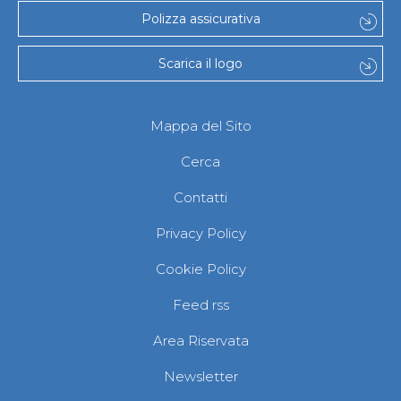
Abilitazioni
Polizza assicurativa
Sportello Fiscale
News
Modulistica
Scarica il logo
FAQ
Quesiti fiscali
Sostenibilità
Mappa del Sito
Documenti
Cerca
Contatti
Privacy Policy
Cookie Policy
Feed rss
Area Riservata
Newsletter