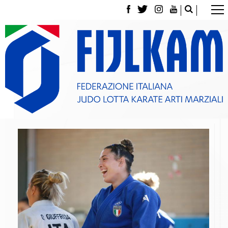
La Federazione
Tesseramento
Contatti
Norme e modulistica Affiliazioni e Tesseramenti
Polizza Assicurativa
Classifica Società Sportive con più di 100 atleti
tesserati
Azzurri
Giustizia Sportiva
Gare e Risultati
Archivio eventi
Dove siamo
Media
Partners
Trasparenza
Judo
La disciplina
News
Attività Didattica