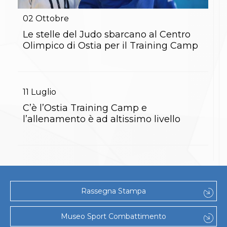
Gare e Risultati
Albi Federali
02
Ottobre
Arbitri
Lotta
Le stelle del Judo sbarcano al Centro
La disciplina
Olimpico di Ostia per il Training Camp
News
Gare e Risultati
Attività Didattica
Albi Federali
11
Luglio
Karate
La disciplina
C’è l’Ostia Training Camp e
News
l’allenamento è ad altissimo livello
Gare e Risultati
Attività Didattica
Albi Federali
Arti marziali
Aikido
Ju Jitsu
Sumo
Rassegna Stampa
Capoeira
Grappling
BJJ
Museo Sport Combattimento
Pancrazio/Pankration