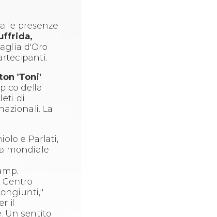
ra le presenze
ffrida,
aglia d'Oro
artecipanti.
ton 'Toni'
pico della
eti di
nazionali. La
olo e Parlati,
ama mondiale
Camp.
l Centro
ongiunti,"
r il
. Un sentito