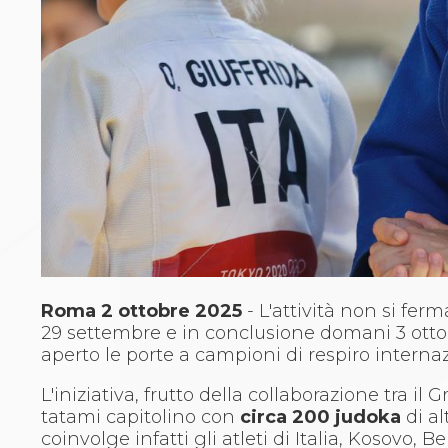
Archivio eventi
Dove siamo
Comitati Regionali
Società
La Federazione
Cerca Società Sportive
Media
Rassegna stampa
Pubblicazioni FIJLKAM
Libreria FIJLKAM
Athlon.net
Rivista ATHLON
Galleria Fotografica
Video
Roma 2 ottobre 2025
- L'attività non si fer
Partners
29 settembre e in conclusione domani 3 ott
Trasparenza
aperto le porte a campioni di respiro interna
FIJLKAM trasparente
Amministrazione
L'iniziativa, frutto della collaborazione tra 
Avvisi
tatami capitolino con
circa 200 judoka
di al
Gare d’Appalto
coinvolge infatti gli atleti di Italia, Kosovo, 