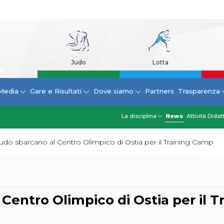
Judo
Lotta
Media
Gare e Risultati
Dove siamo
Partners
Trasparenza
La disciplina
News
Attività Didat
 Judo sbarcano al Centro Olimpico di Ostia per il Training Camp
 Centro Olimpico di Ostia per il T