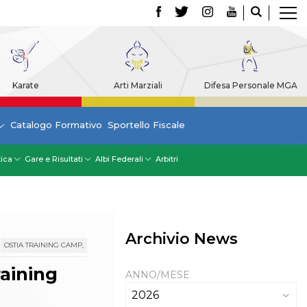
Karate
Arti Marziali
Difesa Personale MGA
Catalogo Formativo
Sportello Fiscale
tica
Gare e Risultati
Albi Federali
Arbitri
Archivio News
OSTIA TRAINING CAMP,
raining
ANNO/MESE
2026