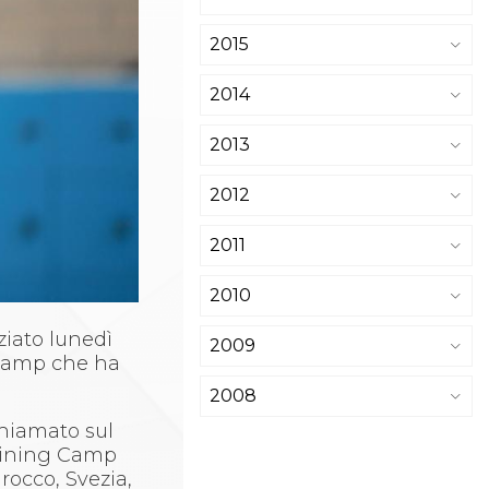
2015
2014
2013
2012
2011
2010
ziato lunedì
2009
 Camp che ha
2008
chiamato sul
Training Camp
arocco, Svezia,