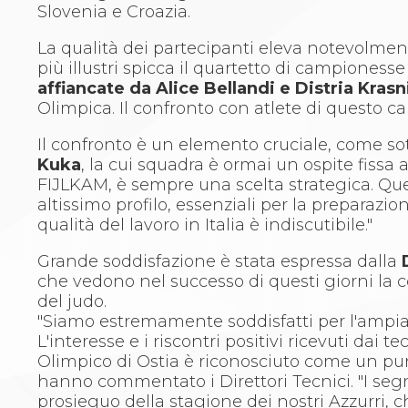
Whistleblowing
Slovenia e Croazia.
Judo
La disciplina
La qualità dei partecipanti eleva notevolment
News
più illustri spicca il quartetto di campioness
Attività Didattica
affiancate da Alice Bellandi e Distria Krasn
Gare e Risultati
Olimpica. Il confronto con atlete di questo ca
Albi Federali
Arbitri
Il confronto è un elemento cruciale, come so
Lotta
Kuka
, la cui squadra è ormai un ospite fissa
La disciplina
FIJLKAM, è sempre una scelta strategica. Quest
News
altissimo profilo, essenziali per la preparazio
Gare e Risultati
qualità del lavoro in Italia è indiscutibile."
Attività Didattica
Grande soddisfazione è stata espressa dalla
Albi Federali
che vedono nel successo di questi giorni la 
Karate
del judo.
La disciplina
"Siamo estremamente soddisfatti per l'ampia
News
L'interesse e i riscontri positivi ricevuti dai 
Gare e Risultati
Olimpico di Ostia è riconosciuto come un pun
Attività Didattica
hanno commentato i Direttori Tecnici. "I segn
Albi Federali
prosieguo della stagione dei nostri Azzurri, 
Arti marziali