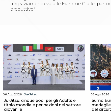
ringraziamento va alle Fiamme Gialle, partner
Aikido
produttivo."
Ju Jitsu
Sumo
Capoeira
Grappling
BJJ
Pancrazio/Pankration
S'istrumpa
News
Calendario Attività
Difesa Personale MGA
La disciplina
News
Merchandising
Mappa del sito
Cerca
Contatti
06 Ago 2026
Ju-Jitsu
05 Ago 2026
News
Ju-Jitsu: cinque podi per gli Adults e
Sumo Eur
Cookies Accept
titolo mondiale per nazioni nel settore
medaglie p
Newsletter
giovanile
del circui