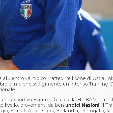
ma al Centro Olimpico Matteo Pellicone di Ostia. Ini
obre è in pieno svolgimento un intenso Training
zionale.
il Gruppo Sportivo Fiamme Gialle e la FIJLKAM, ha ri
to livello, provenienti da ben
undici Nazioni
. Il 
Belgio, Emirati Arabi, Cipro, Finlandia, Portogallo, M