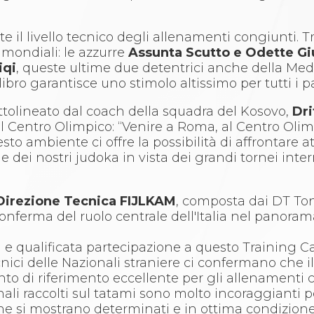
e il livello tecnico degli allenamenti congiunti. T
e mondiali: le azzurre
Assunta Scutto e Odette Giu
iqi
, queste ultime due detentrici anche della Med
libro garantisce uno stimolo altissimo per tutti i p
ttolineato dal coach della squadra del Kosovo,
Dri
 al Centro Olimpico: “Venire a Roma, al Centro Olim
o ambiente ci offre la possibilità di affrontare atl
ne dei nostri judoka in vista dei grandi tornei inter
Direzione Tecnica FIJLKAM
, composta dai DT Toni
conferma del ruolo centrale dell'Italia nel panor
 e qualificata partecipazione a questo Training 
tecnici delle Nazionali straniere ci confermano che i
to di riferimento eccellente per gli allenamenti c
ali raccolti sul tatami sono molto incoraggianti pe
che si mostrano determinati e in ottima condizione